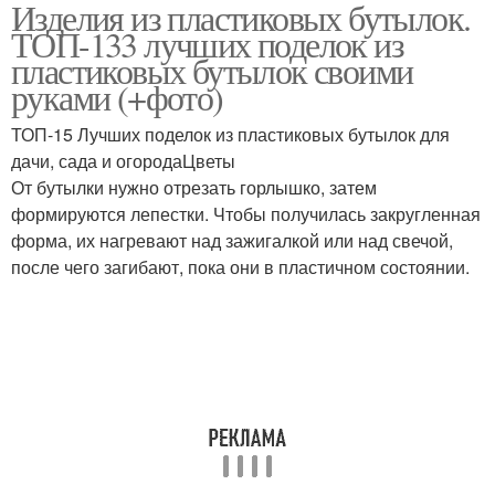
Изделия из пластиковых бутылок.
Бутылки для двора
Пластиковые бутылки
ТОП-133 лучших поделок из
пластиковых бутылок своими
руками (+фото)
Пальма из пластиковых
ТОП-15 Лучших поделок из пластиковых бутылок для
Бутылки в школу
бутылок
дачи, сада и огородаЦветы
От бутылки нужно отрезать горлышко, затем
формируются лепестки. Чтобы получилась закругленная
форма, их нагревают над зажигалкой или над свечой,
Пуфик из пластиковых
Игрушки из бутылок
после чего загибают, пока они в пластичном состоянии.
бутылок
Кормушка из
Бутылки для кошки
пластиковых бутылок
Сад из пластиковых