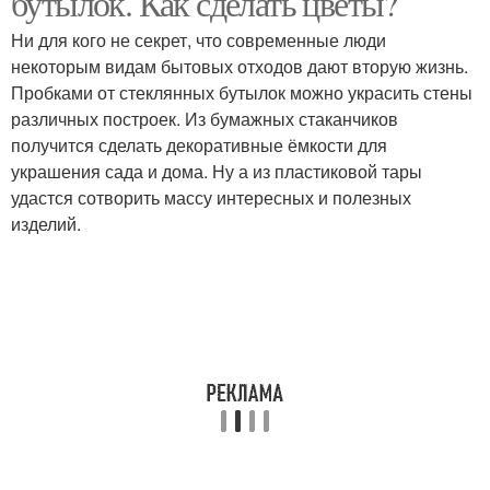
бутылок. Как сделать цветы?
Ни для кого не секрет, что современные люди
некоторым видам бытовых отходов дают вторую жизнь.
Изделия из
Кормушка из
Пробками от стеклянных бутылок можно украсить стены
пластиковых бутылок
пластиковых бутылок
различных построек. Из бумажных стаканчиков
получится сделать декоративные ёмкости для
украшения сада и дома. Ну а из пластиковой тары
удастся сотворить массу интересных и полезных
Сад из пластиковых
Бутылки для детей
изделий.
бутылок
Поделки из бутылок
Кормушка для кошек