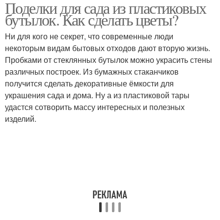
Поделки для сада из пластиковых
Пуфик из пластиковых
Игрушки из бутылок
бутылок. Как сделать цветы?
бутылок
Ни для кого не секрет, что современные люди
некоторым видам бытовых отходов дают вторую жизнь.
Изделия из
Пробками от стеклянных бутылок можно украсить стены
Бутылки для кошки
пластиковых бутылок
различных построек. Из бумажных стаканчиков
получится сделать декоративные ёмкости для
украшения сада и дома. Ну а из пластиковой тары
удастся сотворить массу интересных и полезных
Сад из пластиковых
Бутылки для детей
изделий.
бутылок
Поделки из бутылок
Кормушка для кошек