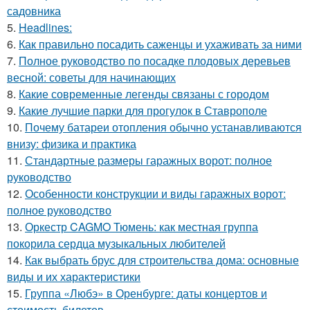
садовника
5.
Headlines:
6.
Как правильно посадить саженцы и ухаживать за ними
7.
Полное руководство по посадке плодовых деревьев
весной: советы для начинающих
8.
Какие современные легенды связаны с городом
9.
Какие лучшие парки для прогулок в Ставрополе
10.
Почему батареи отопления обычно устанавливаются
внизу: физика и практика
11.
Стандартные размеры гаражных ворот: полное
руководство
12.
Особенности конструкции и виды гаражных ворот:
полное руководство
13.
Оркестр CAGMO Тюмень: как местная группа
покорила сердца музыкальных любителей
14.
Как выбрать брус для строительства дома: основные
виды и их характеристики
15.
Группа «Любэ» в Оренбурге: даты концертов и
стоимость билетов