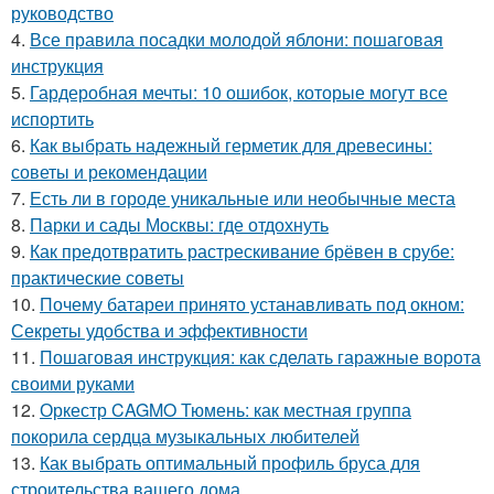
руководство
4.
Все правила посадки молодой яблони: пошаговая
инструкция
5.
Гардеробная мечты: 10 ошибок, которые могут все
испортить
6.
Как выбрать надежный герметик для древесины:
советы и рекомендации
7.
Есть ли в городе уникальные или необычные места
8.
Парки и сады Москвы: где отдохнуть
9.
Как предотвратить растрескивание брёвен в срубе:
практические советы
10.
Почему батареи принято устанавливать под окном:
Секреты удобства и эффективности
11.
Пошаговая инструкция: как сделать гаражные ворота
своими руками
12.
Оркестр CAGMO Тюмень: как местная группа
покорила сердца музыкальных любителей
13.
Как выбрать оптимальный профиль бруса для
строительства вашего дома