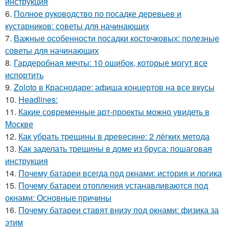
инструкция
6.
Полное руководство по посадке деревьев и
кустарников: советы для начинающих
7.
Важные особенности посадки косточковых: полезные
советы для начинающих
8.
Гардеробная мечты: 10 ошибок, которые могут все
испортить
9.
Zoloto в Краснодаре: афиша концертов на все вкусы
10.
Headlines:
11.
Какие современные арт-проекты можно увидеть в
Москве
12.
Как убрать трещины в древесине: 2 лёгких метода
13.
Как заделать трещины в доме из бруса: пошаговая
инструкция
14.
Почему батареи всегда под окнами: история и логика
15.
Почему батареи отопления устанавливаются под
окнами: Основные причины
16.
Почему батареи ставят внизу под окнами: физика за
этим