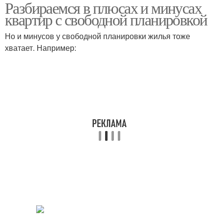
Разбираемся в плюсах и минусах
Квартиры с открытым
Планировка в квартире
квартир с свободной планировкой
пространством
Но и минусов у свободной планировки жилья тоже
хватает. Например:
Квартира с свободной
Планировка на
планировкой
стоимость
Пространства в
Пространство в
свободной планировке
свободной планировке
Мебели в квартире
Отдых в квартире
Пространства в