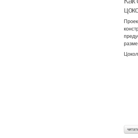
Как
цок
Проек
конст
преду
разме
Цокол
читат