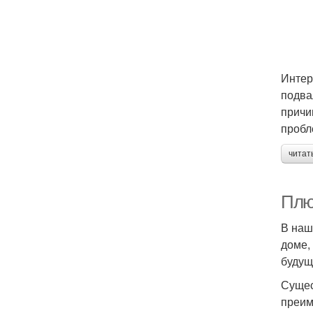
Интер
подва
причи
пробл
читат
Плю
В наш
доме,
будущ
Сущес
преим