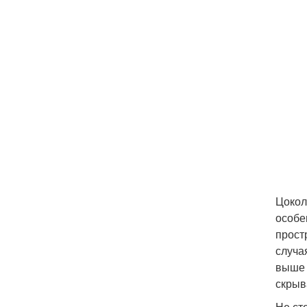
Цокол
особе
прост
случа
выше 
скрыв
Не ст