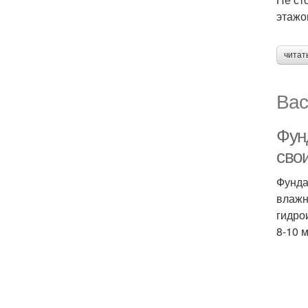
этажо
читат
Вас
Фун
сво
Фунда
влажн
гидро
8-10 