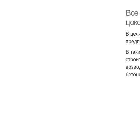
Все
цок
В цел
предп
В так
строи
возво
бетон