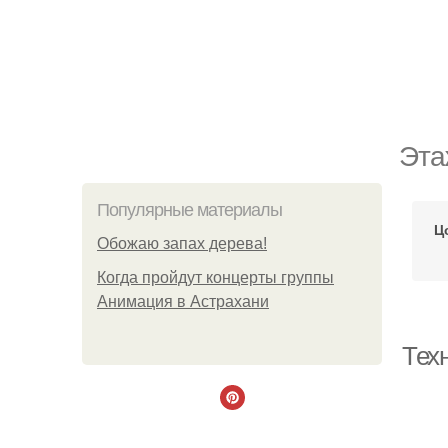
Эта
Популярные материалы
Ц
Обожaю зaпах деpева!
Когда пройдут концерты группы
Анимация в Астрахани
Тех