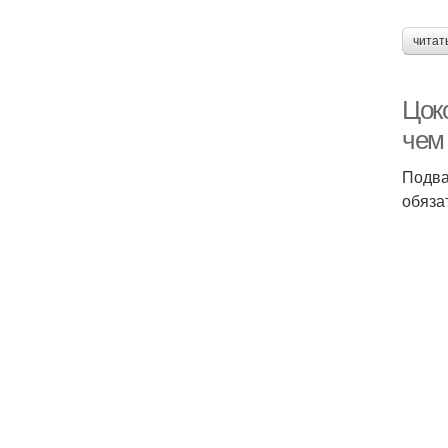
читат
Цок
чем 
Подва
обяза