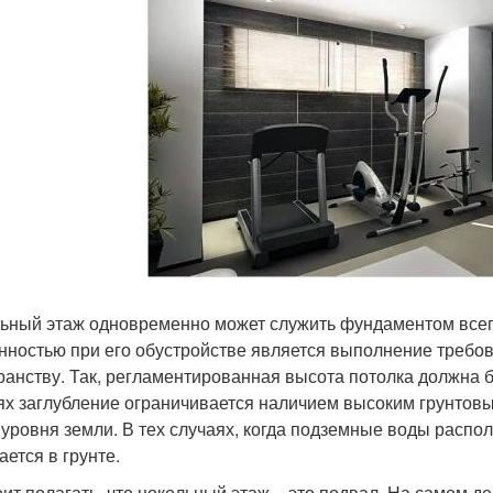
ьный этаж одновременно может служить фундаментом все
нностью при его обустройстве является выполнение требов
ранству. Так, регламентированная высота потолка должна б
ях заглубление ограничивается наличием высоким грунтовы
уровня земли. В тех случаях, когда подземные воды распо
ается в грунте.
оит полагать, что цокольный этаж – это подвал. На самом 