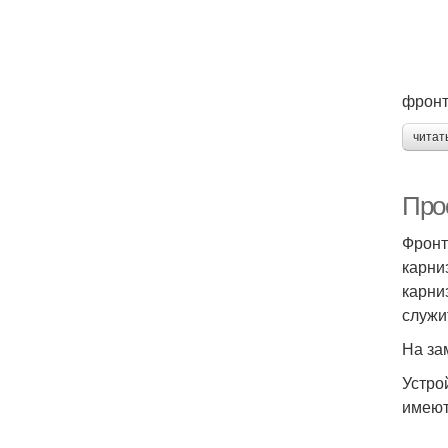
фронт
читат
Про
Фронт
карни
карни
служи
На за
Устро
имеют