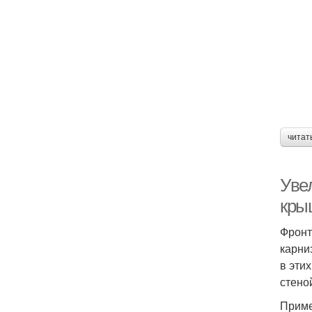
читат
Уве
кры
Фронт
карни
в эти
стено
Приме