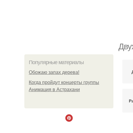
Дву
Популярные материалы
Обожaю зaпах деpева!
Когда пройдут концерты группы
Анимация в Астрахани
Р