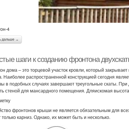
он-4
ь дальше →
стые шаги к созданию фронтона двухска
он дома – это торцевой участок кровли, который закрывает
з. Наиболее распространенной конструкцией сегодня явля
зы в подобных случаях завершают треугольные скаты. При д
ть стеной для мансардного помещения. Дляискомая высота
метку
йство фронтонов крыши не является обязательным для всех
 только карниз. Однако, их может быть и несколько.