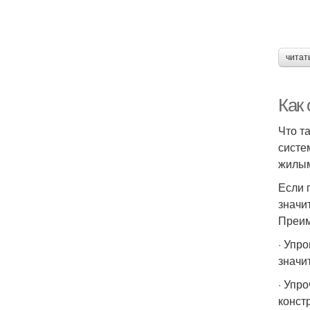
читат
Как
Что т
систе
жилым
Если 
значи
Преим
· Упр
значи
· Упр
конст