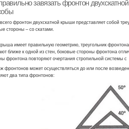
 правильно завязать фронтон двухскатно
собы
всего фронтон двухскатной крыши представляет собой треу
ые стороны – со скатами.
крыша имеет правильную геометрию, треугольник фронтона 
ют ближе к одной из стен, боковые стороны фронтона отлич
ны фронтона повторяют очертания стропильной системы с 
ж фронтонов может осуществляться до или после возведени
яют два типа фронтонов: