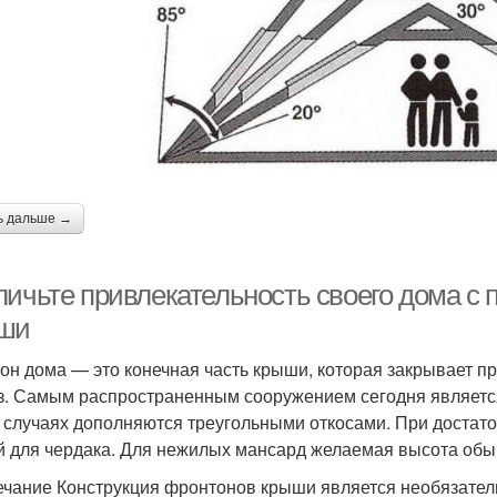
ь дальше →
личьте привлекательность своего дома с
ши
он дома — это конечная часть крыши, которая закрывает пр
з. Самым распространенным сооружением сегодня являетс
х случаях дополняются треугольными откосами. При достаточ
й для чердака. Для нежилых мансард желаемая высота обы
чание Конструкция фронтонов крыши является необязатель