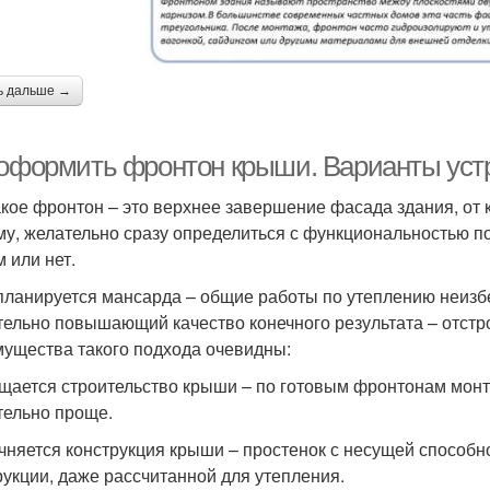
ь дальше →
 оформить фронтон крыши. Варианты уст
акое фронтон – это верхнее завершение фасада здания, от
му, желательно сразу определиться с функциональностью п
 или нет.
планируется мансарда – общие работы по утеплению неизб
тельно повышающий качество конечного результата – отстро
ущества такого подхода очевидны:
ощается строительство крыши – по готовым фронтонам мон
тельно проще.
очняется конструкция крыши – простенок с несущей способ
рукции, даже рассчитанной для утепления.