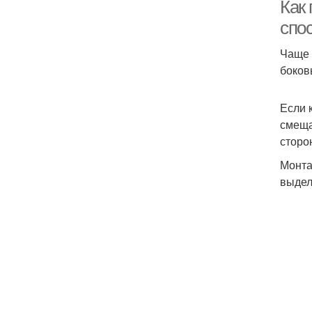
Как
спо
Чаще 
боков
Если 
смеща
сторо
Монта
выдел