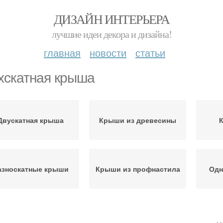
ДИЗАЙН ИНТЕРЬЕРА
лучшие идеи декора и дизайна!
главная
новости
статьи
хскатная крыша
Двускатная крыша
Крыши из древесины
азноскатные крыши
Крыши из профнастила
Одн
Шатровые крыши