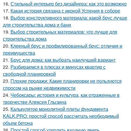
16.
Стильный интерьер без дизайнера: как это возможно
17.
Какая история связана с иконой Успения в соборе
18.
Выбор конструктивного материала: какой брус лучше
для строительства дома и бани
19.
Выбор строительных материалов: что лучше для
строительства дома
20.
Клееный брус и профилированный брус: отличия и
преимущества
21.
Брус для дома: как выбрать наилучший вариант
22.
Разбираемся в плюсах и минусах квартир с
свободной планировкой
23.
Плохие продажи: Какие планировки не пользуются
спросом на рынке недвижимости
24.
Чебоксары: история и культура, как отраженные в
творчестве Алексея Глызина
25.
Калькулятор монолитной плиты фундамента
KALK.PRO: простой способ рассчитать необходимый
объем бетона
26.
Простой способ утеплить входную дверь