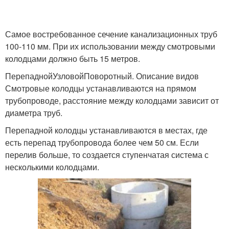
Накопительный
Самое востребованное сечение канализационных труб
Колодец с дном
колодец
100-110 мм. При их использовании между смотровыми
колодцами должно быть 15 метров.
ПерепаднойУзловойПоворотный. Описание видов
Смотровые колодцы устанавливаются на прямом
Люки для колодцев
трубопроводе, расстояние между колодцами зависит от
диаметра труб.
Перепадной колодцы устанавливаются в местах, где
есть перепад трубопровода более чем 50 см. Если
перелив больше, то создается ступенчатая система с
несколькими колодцами.