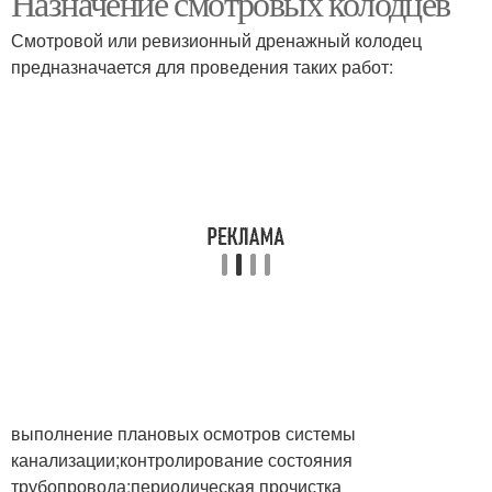
Назначение смотровых колодцев
Смотровой или ревизионный дренажный колодец
предназначается для проведения таких работ:
Пластиковый колодец
Колодец с дном
Люки для колодцев
Смотровой колодец
выполнение плановых осмотров системы
канализации;контролирование состояния
трубопровода;периодическая прочистка