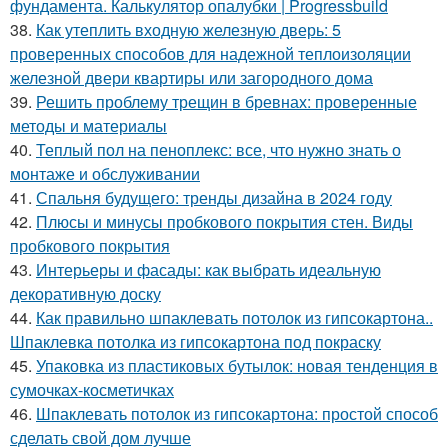
фундамента. Калькулятор опалубки | Progressbuild
38.
Как утеплить входную железную дверь: 5
проверенных способов для надежной теплоизоляции
железной двери квартиры или загородного дома
39.
Решить проблему трещин в бревнах: проверенные
методы и материалы
40.
Теплый пол на пеноплекс: все, что нужно знать о
монтаже и обслуживании
41.
Спальня будущего: тренды дизайна в 2024 году
42.
Плюсы и минусы пробкового покрытия стен. Виды
пробкового покрытия
43.
Интерьеры и фасады: как выбрать идеальную
декоративную доску
44.
Как правильно шпаклевать потолок из гипсокартона..
Шпаклевка потолка из гипсокартона под покраску
45.
Упаковка из пластиковых бутылок: новая тенденция в
сумочках-косметичках
46.
Шпаклевать потолок из гипсокартона: простой способ
сделать свой дом лучше