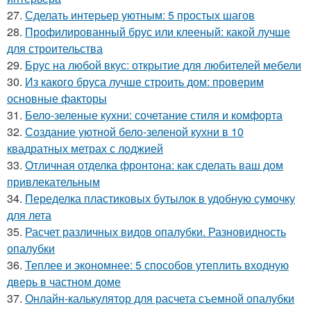
27.
Сделать интерьер уютным: 5 простых шагов
28.
Профилированный брус или клееный: какой лучше
для строительства
29.
Брус на любой вкус: открытие для любителей мебели
30.
Из какого бруса лучше строить дом: проверим
основные факторы
31.
Бело-зеленые кухни: сочетание стиля и комфорта
32.
Создание уютной бело-зеленой кухни в 10
квадратных метрах с лоджией
33.
Отличная отделка фронтона: как сделать ваш дом
привлекательным
34.
Переделка пластиковых бутылок в удобную сумочку
для лета
35.
Расчет различных видов опалубки. Разновидность
опалубки
36.
Теплее и экономнее: 5 способов утеплить входную
дверь в частном доме
37.
Онлайн-калькулятор для расчета съемной опалубки