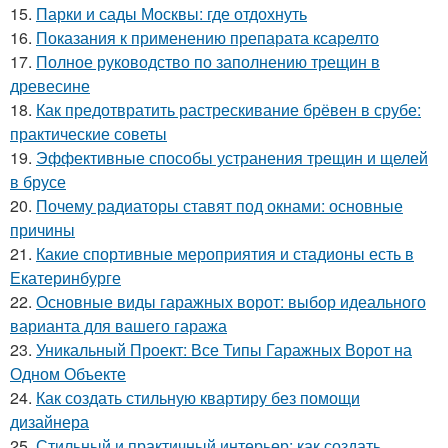
15.
Парки и сады Москвы: где отдохнуть
16.
Показания к применению препарата ксарелто
17.
Полное руководство по заполнению трещин в
древесине
18.
Как предотвратить растрескивание брёвен в срубе:
практические советы
19.
Эффективные способы устранения трещин и щелей
в брусе
20.
Почему радиаторы ставят под окнами: основные
причины
21.
Какие спортивные мероприятия и стадионы есть в
Екатеринбурге
22.
Основные виды гаражных ворот: выбор идеального
варианта для вашего гаража
23.
Уникальный Проект: Все Типы Гаражных Ворот на
Одном Объекте
24.
Как создать стильную квартиру без помощи
дизайнера
25.
Стильный и практичный интерьер: как создать