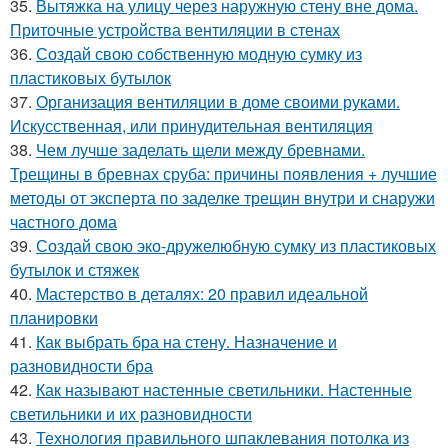
35.
Вытяжка на улицу через наружную стену вне дома.
Приточные устройства вентиляции в стенах
36.
Создай свою собственную модную сумку из
пластиковых бутылок
37.
Организация вентиляции в доме своими руками.
Искусственная, или принудительная вентиляция
38.
Чем лучше заделать щели между бревнами.
Трещины в бревнах сруба: причины появления + лучшие
методы от эксперта по заделке трещин внутри и снаружи
частного дома
39.
Создай свою эко-дружелюбную сумку из пластиковых
бутылок и стяжек
40.
Мастерство в деталях: 20 правил идеальной
планировки
41.
Как выбрать бра на стену. Назначение и
разновидности бра
42.
Как называют настенные светильники. Настенные
светильники и их разновидности
43.
Технология правильного шпаклевания потолка из