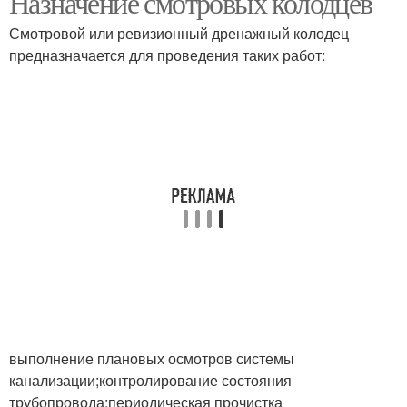
Назначение смотровых колодцев
Смотровой или ревизионный дренажный колодец
предназначается для проведения таких работ:
Пластиковый колодец
Колодец с дном
Люки для колодцев
Смотровой колодец
выполнение плановых осмотров системы
канализации;контролирование состояния
трубопровода;периодическая прочистка