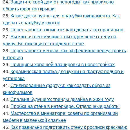
34.
Защитите свой дом от непогоды: как правильно
обшить фронтон крыши
35.
Какие доски нужны для опалубки фундамента. Как
сделать опалубку из досок
36.
Перестановка в комнате: как сделать это правильно
37.
Вытяжная вентиляция с выходом через стену на
улицу. Вентиляция с отводом в стене
38.
Перестановка мебели: как эффективно переустроить
интерьер
39.
Принципы хорошей планировки в новостройках
40.
Керамическая плитка для кухни на фартук: подбор и
установка
41.
Стилизованные фартуки: как создать образ из
кинофильмов
42.
Спальня будущего: тренды дизайна в 2024 году
43.
Пробка на стене в интерьере. Отделочные работы
44.
Мастерство в миниатюре: советы по организации
мебели в маленькой спальне
45.
Как правильно подготовить стену к росписи красками: