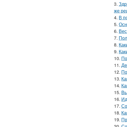
3.
Здр
же ре
4.
В п
5.
Осн
6.
Вес
7.
Пол
8.
Как
9.
Как
10.
По
11.
Де
12.
По
13.
Ка
14.
Ка
15.
Вы
16.
Ид
17.
Со
18.
Ка
19.
Пр
20.
Со