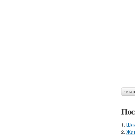
читат
Пос
1.
Шли
2.
Жит