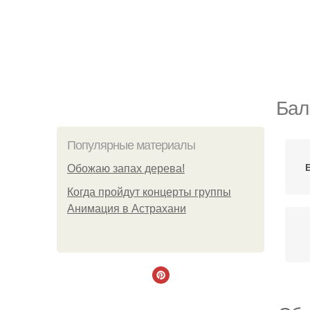
Бал
Популярные материалы
Обожaю зaпах деpева!
Когда пройдут концерты группы
Анимация в Астрахани