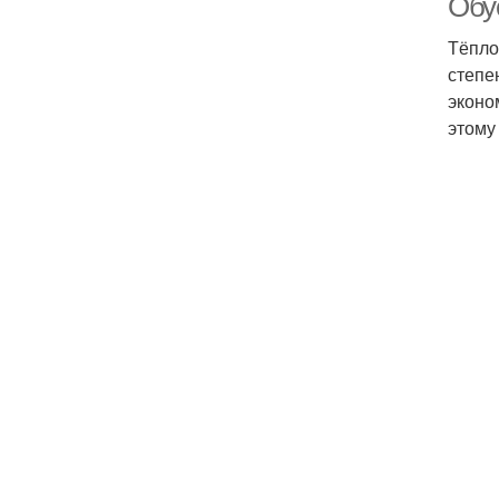
Обу
Тёпло
степе
эконо
этому