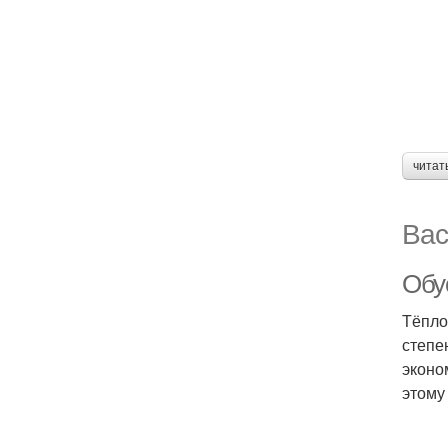
читат
Вас
Обу
Тёпло
степе
эконо
этому