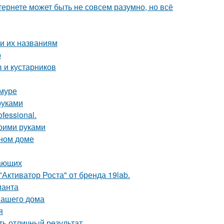
тернете может быть не совсем разумно, но всё
и их названиям
о
 и кустарников
Амуре
руками
fessional.
воими руками
нном доме
нающих
Активатор Роста" от бренда 19lab.
ианта
вашего дома
я
ть отличный результат