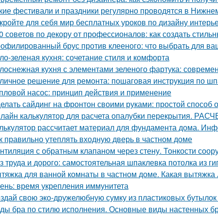
кие фестивали и праздники регулярно проводятся в Нижне
кройте для себя мир бесплатных уроков по дизайну интерь
0 советов по декору от профессионалов: как создать стиль
офилированный брус против клееного: что выбрать для ва
ло-зеленая кухня: сочетание стиля и комфорта
лоснежная кухня с элементами зеленого фартука: совреме
личное решение для ремонта: пошаговая инструкция по шп
пловой насос: принцип действия и применение
елать сайдинг на фронтон своими руками: простой способ 
лайн калькулятор для расчета опалубки перекрытия. 
лькулятор рассчитает материал для фундамента дома. Инф
к правильно утеплять входную дверь в частном доме
нтиляция с обратным клапаном через стену. Тонкости соор
з труда и дорого: самостоятельная шпаклевка потолка из г
тяжка для ванной комнаты в частном доме. Какая вытяжка 
ень: время укрепления иммунитета
здай свою эко-дружелюбную сумку из пластиковых бутылок 
ды бра по стилю исполнения. Основные виды настенных б