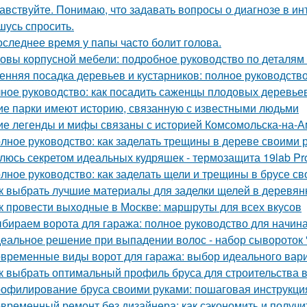
авствуйте. Понимаю, что задавать вопросы о диагнозе в ин
шусь спросить.
оследнее время у папы часто болит голова.
овы корпусной мебели: подробное руководство по деталям 
енняя посадка деревьев и кустарников: полное руководств
ное руководство: как посадить саженцы плодовых деревьев
ие парки имеют историю, связанную с известными людьми
ие легенды и мифы связаны с историей Комсомольска-на-
лное руководство: как заделать трещины в дереве своими 
люсь секретом идеальных кудряшек - термозащита 19lab Pro
лное руководство: как заделать щели и трещины в брусе с
к выбрать лучшие материалы для заделки щелей в деревя
к провести выходные в Москве: маршруты для всех вкусов
бираем ворота для гаража: полное руководство для начи
еальное решение при выпадении волос - набор сывороток "
временные виды ворот для гаража: выбор идеального вар
к выбрать оптимальный профиль бруса для строительства 
офилирование бруса своими руками: пошаговая инструкци
временный ремонт без дизайнера: как сэкономить и получи