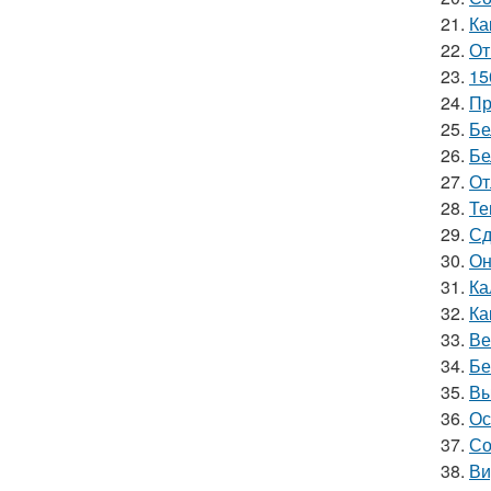
21.
Ка
22.
От
23.
15
24.
Пр
25.
Бе
26.
Бе
27.
От
28.
Те
29.
Сд
30.
Он
31.
Ка
32.
Ка
33.
Ве
34.
Бе
35.
Вы
36.
Ос
37.
Со
38.
Ви