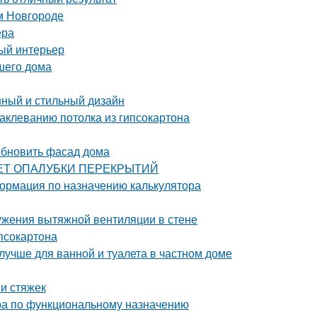
м Новгороде
ера
ный интерьер
шего дома
нный и стильный дизайн
аклеванию потолка из гипсокартона
обновить фасад дома
РАСЧЕТ ОПАЛУБКИ ПЕРЕКРЫТИЙ
ормация по назначению калькулятора
ужения вытяжной вентиляции в стене
ипсокартона
лучше для ванной и туалета в частном доме
и стяжек
ра по функциональному назначению