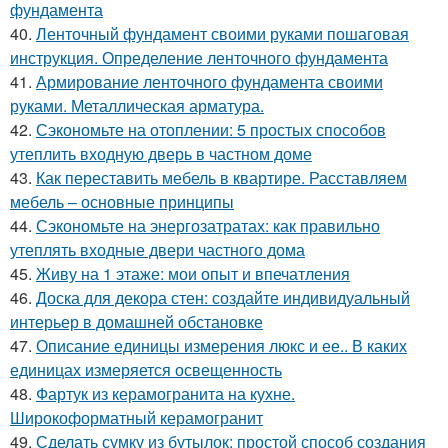
фундамента
40.
Ленточный фундамент своими руками пошаговая
инструкция. Определение ленточного фундамента
41.
Армирование ленточного фундамента своими
руками. Металлическая арматура.
42.
Сэкономьте на отоплении: 5 простых способов
утеплить входную дверь в частном доме
43.
Как переставить мебель в квартире. Расставляем
мебель – основные принципы
44.
Сэкономьте на энергозатратах: как правильно
утеплять входные двери частного дома
45.
Живу на 1 этаже: мои опыт и впечатления
46.
Доска для декора стен: создайте индивидуальный
интерьер в домашней обстановке
47.
Описание единицы измерения люкс и ее.. В каких
единицах измеряется освещенность
48.
Фартук из керамогранита на кухне.
Широкоформатный керамогранит
49.
Сделать сумку из бутылок: простой способ создания