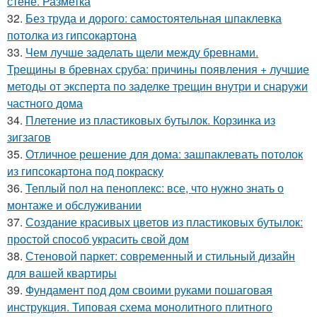
стене. Разметка
32.
Без труда и дорого: самостоятельная шпаклевка
потолка из гипсокартона
33.
Чем лучше заделать щели между бревнами.
Трещины в бревнах сруба: причины появления + лучшие
методы от эксперта по заделке трещин внутри и снаружи
частного дома
34.
Плетение из пластиковых бутылок. Корзинка из
зигзагов
35.
Отличное решение для дома: зашпаклевать потолок
из гипсокартона под покраску
36.
Теплый пол на пеноплекс: все, что нужно знать о
монтаже и обслуживании
37.
Создание красивых цветов из пластиковых бутылок:
простой способ украсить свой дом
38.
Стеновой паркет: современный и стильный дизайн
для вашей квартиры
39.
Фундамент под дом своими руками пошаговая
инструкция. Типовая схема монолитного плитного