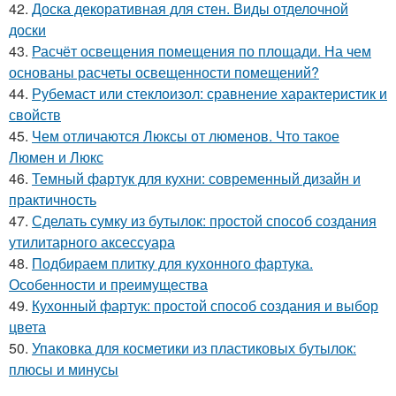
42.
Доска декоративная для стен. Виды отделочной
доски
43.
Расчёт освещения помещения по площади. На чем
основаны расчеты освещенности помещений?
44.
Рубемаст или стеклоизол: сравнение характеристик и
свойств
45.
Чем отличаются Люксы от люменов. Что такое
Люмен и Люкс
46.
Темный фартук для кухни: современный дизайн и
практичность
47.
Сделать сумку из бутылок: простой способ создания
утилитарного аксессуара
48.
Подбираем плитку для кухонного фартука.
Особенности и преимущества
49.
Кухонный фартук: простой способ создания и выбор
цвета
50.
Упаковка для косметики из пластиковых бутылок:
плюсы и минусы