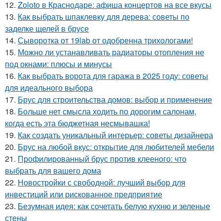
12.
Zoloto в Краснодаре: афиша концертов на все вкусы
13.
Как выбрать шпаклевку для дерева: советы по
заделке щелей в брусе
14.
Сыворотка от 19lab от одобренна трихологами!
15.
Можно ли устанавливать радиаторы отопления не
под окнами: плюсы и минусы
16.
Как выбрать ворота для гаража в 2025 году: советы
для идеального выбора
17.
Брус для строительства домов: выбор и применение
18.
Больше нет смысла ходить по дорогим салонам,
когда есть эта бюджетная несмывашка!
19.
Как создать уникальный интерьер: советы дизайнера
20.
Брус на любой вкус: открытие для любителей мебели
21.
Профилированный брус против клееного: что
выбрать для вашего дома
22.
Новостройки с свободной: лучший выбор для
инвестиций или рискованное предприятие
23.
Безумная идея: как сочетать белую кухню и зеленые
стены