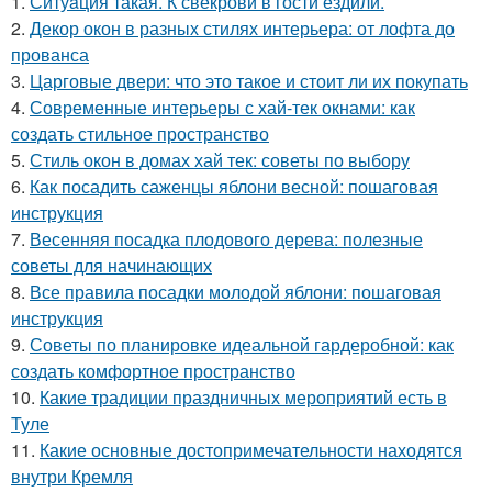
1.
Ситуaция такая. К свекрови в гости ездили.
2.
Декор окон в разных стилях интерьера: от лофта до
прованса
3.
Царговые двери: что это такое и стоит ли их покупать
4.
Современные интерьеры с хай-тек окнами: как
создать стильное пространство
5.
Стиль окон в домах хай тек: советы по выбору
6.
Как посадить саженцы яблони весной: пошаговая
инструкция
7.
Весенняя посадка плодового дерева: полезные
советы для начинающих
8.
Все правила посадки молодой яблони: пошаговая
инструкция
9.
Советы по планировке идеальной гардеробной: как
создать комфортное пространство
10.
Какие традиции праздничных мероприятий есть в
Туле
11.
Какие основные достопримечательности находятся
внутри Кремля