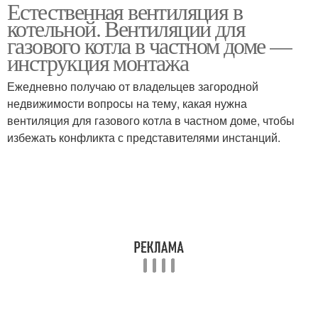
Естественная вентиляция в
Требования к
Газовики к вентиляции
котельной. Вентиляции для
вентиляции
газового котла в частном доме —
инструкция монтажа
Котельная в частном
Ежедневно получаю от владельцев загородной
Газовая котельная
доме
недвижимости вопросы на тему, какая нужна
вентиляция для газового котла в частном доме, чтобы
избежать конфликта с представителями инстанций.
Котельная через стену
Воздух в котельной
Твердотопливная
котельная