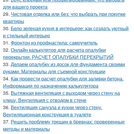
для вашего проекта
29.
Чистовая отделка или без: что выбрать при покупке
квартиры
30.
Бело зеленая кухня в интерьере: как создать уютный
и стильный интерьер
31.
Фронтон из профнастила: самоучитель
32.
Онлайн калькулятор для расчета опалубки
перекрытия. РАСЧЕТ ОПАЛУБКИ ПЕРЕКРЫТИЙ
33.
Делаем опалубку из досок для фундамента своими
руками. Материалы для съемной конструкции
34.
Как провести расчет опалубки для заливки бетона.
Информация по назначению калькулятора
35.
Вытяжная вентиляция с выходом через стену на
улицу. Вентиляция с отводом в стене
36.
Вентиляция санузла и кухни через стену.
Вентиляционная конструкция в туалете
37.
Решить проблему трещин в бревнах: проверенные
методы и материалы