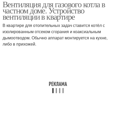
Вентиляция для газового котла в
Современная
Газовый котёл
частном доме. Устройство
вентиляция
вентиляции в квартире
В квартире для отопительных задач ставится котёл с
Вентиляции для
Вентиляции в
изолированным отсеком сгорания и коаксиальным
газового котла
котельной
дымоотводом. Обычно аппарат монтируется на кухне,
либо в прихожей.
Котёл с закрытой
Газовики к вентиляции
камерой
Вентиляция для газа