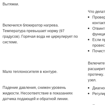
Вытяжки.
Что делат
Провер
контак
Включился блокиратор нагрева.
Отвинт
Температура превышает норму (97
функци
градусов). Горячая вода не циркулирует по
Если п
системе.
провес
Почист
Включите
расширит
Мало теплоносителя в контуре.
протечку
узел.
Падение давления, снижен уровень
Диагно
жидкости. Несоответствие в показаниях
Регули
датчика подающей и обратной линии.