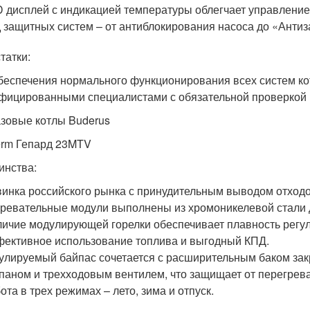
 дисплей с индикацией температуры облегчает управление
 защитных систем – от антиблокирования насоса до «Анти
татки:
беспечения нормального функционирования всех систем ко
фицированными специалистами с обязательной проверкой 
азовые котлы Buderus
erm Гепард 23MTV
инства:
инка российского рынка с принудительным выводом отходо
ревательные модули выполнены из хромоникелевой стали 
ичие модулирующей горелки обеспечивает плавность регул
ективное использование топлива и выгодный КПД.
улируемый байпас сочетается с расширительным баком за
паном и трехходовым вентилем, что защищает от перегрева
ота в трех режимах – лето, зима и отпуск.