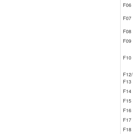
F06
F07
F08
F09
F10
F12/
F13
F14
F15
F16
F17
F18