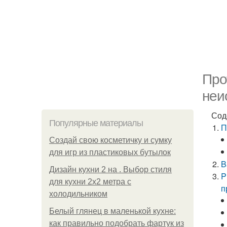
Про
неи
Сод
Популярные материалы
П
Создай свою косметичку и сумку
для игр из пластиковых бутылок
B
Дизайн кухни 2 на . Выбор стиля
P
для кухни 2х2 метра с
п
холодильником
Белый глянец в маленькой кухне:
как правильно подобрать фартук из