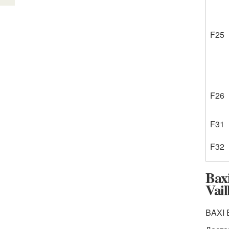
F25
F26
F31
F32
Bax
Vail
BAXI 