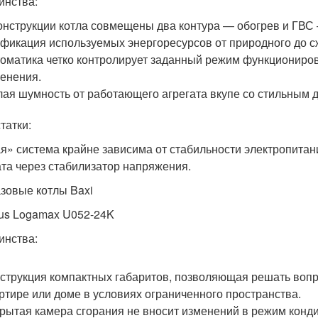
инства:
онструкции котла совмещены два контура — обогрев и ГВС
фикация используемых энергоресурсов от природного до с
оматика четко контролирует заданный режим функциониро
енения.
ая шумность от работающего агрегата вкупе со стильным 
татки:
я» система крайне зависима от стабильности электропитани
ата через стабилизатор напряжения.
азовые котлы Baxi
us Logamax U052-24K
инства:
струкция компактных габаритов, позволяющая решать вопр
ртире или доме в условиях ограниченного пространства.
рытая камера сгорания не вносит изменений в режим конд