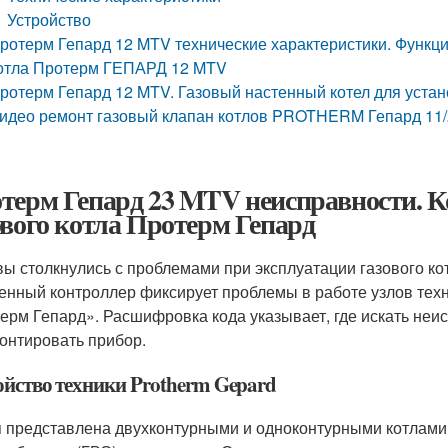
Устройство
ротерм Гепард 12 MTV технические характеристики. Функц
отла Протерм ГЕПАРД 12 MTV
ротерм Гепард 12 MTV. Газовый настенный котел для устано
идео ремонт газовый клапан котлов PROTHERM Гепард 11/2
терм Гепард 23 MTV неисправности. К
ового котла Протерм Гепард
вы столкнулись с проблемами при эксплуатации газового ко
енный контроллер фиксирует проблемы в работе узлов техн
ерм Гепард». Расшифровка кода указывает, где искать неис
онтировать прибор.
ойство техники Protherm Gepard
 представлена двухконтурными и одноконтурными котлами