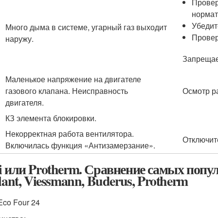
Провер
нормат
Убедит
Много дыма в системе, угарный газ выходит
Провер
наружу.
Запрещае
Маленькое напряжение на двигателе
газового клапана. Неисправность
Осмотр ра
двигателя.
КЗ элемента блокировки.
Некорректная работа вентилятора.
Отключит
Включилась функция «Антизамерзание».
i или Protherm. Сравнение самых попу
lant, Viessmann, Buderus, Protherm
Eco Four 24