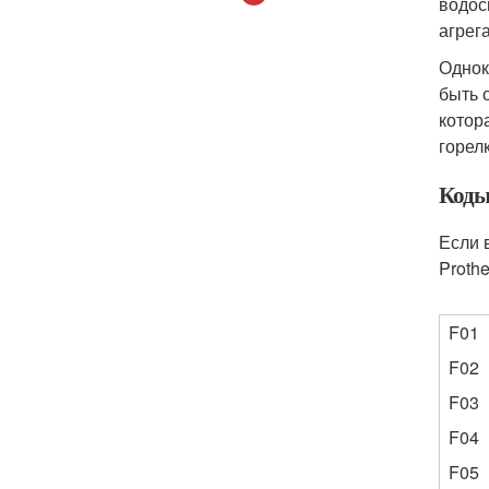
водос
агрег
Однок
быть 
котор
горел
Коды
Если 
Proth
F01
F02
F03
F04
F05