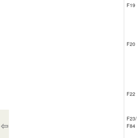
F19
F20
F22
F23/
⇦
F84