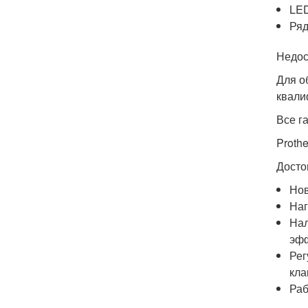
LED
Ряд
Недос
Для о
квали
Все г
Proth
Досто
Нов
Наг
Нал
эфф
Рег
кла
Раб