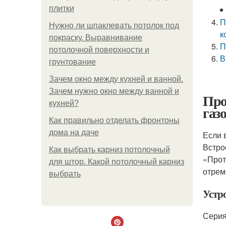
плитки
П
Нужно ли шпаклевать потолок под
к
покраску. Выравнивание
П
потолочной поверхности и
В
грунтование
Зачем окно между кухней и ванной.
Зачем нужно окно между ванной и
Про
кухней?
газ
Как правильно отделать фронтоны
дома на даче
Если 
Встро
Как выбрать карниз потолочный
«Прот
для штор. Какой потолочный карниз
отрем
выбрать
Устр
Серия