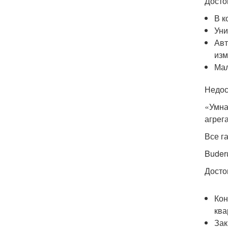
Досто
В к
Уни
Авт
изм
Мал
Недос
«Умна
агрег
Все г
Buder
Досто
Кон
ква
Зак