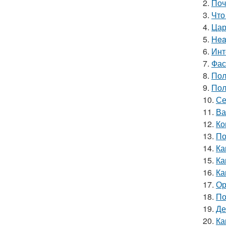
2.
Поч
3.
Что
4.
Цар
5.
Hea
6.
Инт
7.
Фас
8.
Пол
9.
Пол
10.
Се
11.
Ва
12.
Ко
13.
По
14.
Ка
15.
Ка
16.
Ка
17.
Ор
18.
По
19.
Де
20.
Ка