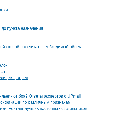
ации
 до пункта назначения
ой способ рассчитать необходимый объем
алок
нать
ели для дверей
ильник от бра? Ответы экспертов с UPmall
ассификации по различным признакам
ники. Рейтинг лучших настенных светильников