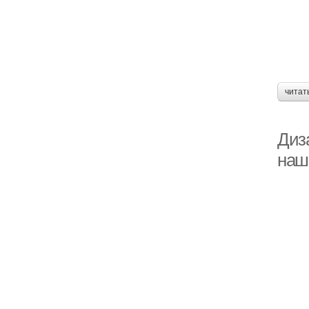
читат
Диз
наш