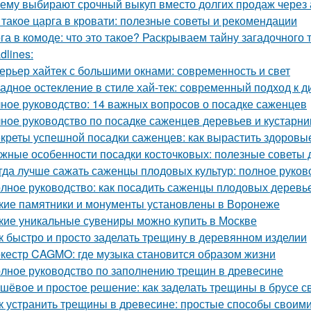
ему выбирают срочный выкуп вместо долгих продаж через 
 такое царга в кровати: полезные советы и рекомендации
га в комоде: что это такое? Раскрываем тайну загадочного
dlines:
ерьер хайтек с большими окнами: современность и свет
адное остекление в стиле хай-тек: современный подход к д
ное руководство: 14 важных вопросов о посадке саженцев
ное руководство по посадке саженцев деревьев и кустарни
креты успешной посадки саженцев: как вырастить здоровы
жные особенности посадки косточковых: полезные советы
гда лучше сажать саженцы плодовых культур: полное руков
лное руководство: как посадить саженцы плодовых деревье
кие памятники и монументы установлены в Воронеже
кие уникальные сувениры можно купить в Москве
к быстро и просто заделать трещину в деревянном изделии
кестр CAGMO: где музыка становится образом жизни
лное руководство по заполнению трещин в древесине
шёвое и простое решение: как заделать трещины в брусе с
к устранить трещины в древесине: простые способы своим