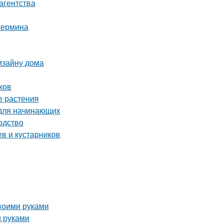
агентства
 термина
изайну дома
ков
е растения
 для начинающих
одство
в и кустарников
воими руками
и руками