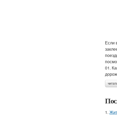
Если 
закле
поезд
посмо
01. К
дорож
читат
Пос
1.
Жит