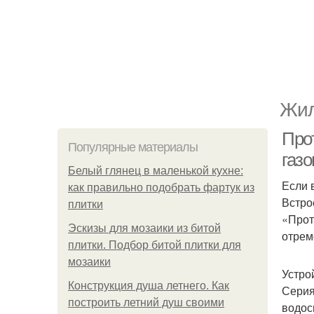
Жил
Про
Популярные материалы
газо
Белый глянец в маленькой кухне:
Если 
как правильно подобрать фартук из
Встро
плитки
«Прот
Эскизы для мозаики из битой
отрем
плитки. Подбор битой плитки для
мозаики
Устро
Конструкция душа летнего. Как
Серия
построить летний душ своими
водос