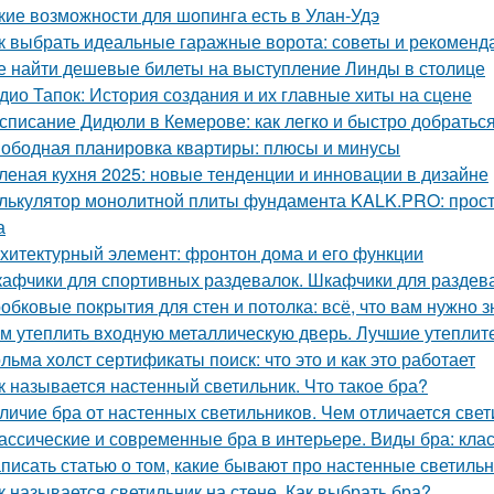
кие возможности для шопинга есть в Улан-Удэ
к выбрать идеальные гаражные ворота: советы и рекоменд
е найти дешевые билеты на выступление Линды в столице
дио Тапок: История создания и их главные хиты на сцене
списание Дидюли в Кемерове: как легко и быстро добраться
ободная планировка квартиры: плюсы и минусы
леная кухня 2025: новые тенденции и инновации в дизайне
лькулятор монолитной плиты фундамента KALK.PRO: прост
а
хитектурный элемент: фронтон дома и его функции
афчики для спортивных раздевалок. Шкафчики для раздев
обковые покрытия для стен и потолка: всё, что вам нужно з
м утеплить входную металлическую дверь. Лучшие утеплит
льма холст сертификаты поиск: что это и как это работает
к называется настенный светильник. Что такое бра?
личие бра от настенных светильников. Чем отличается свет
ассические и современные бра в интерьере. Виды бра: кл
писать статью о том, какие бывают про настенные светиль
к называется светильник на стене. Как выбрать бра?