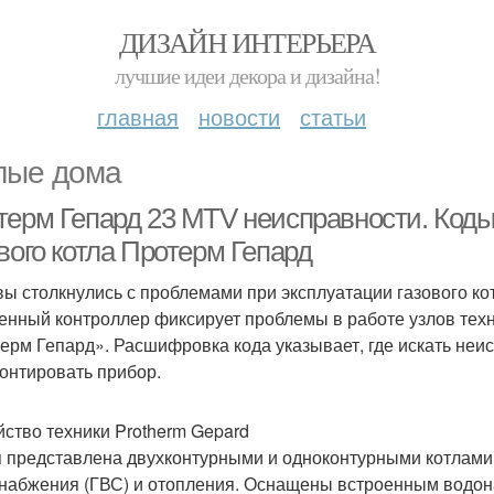
ДИЗАЙН ИНТЕРЬЕРА
лучшие идеи декора и дизайна!
главная
новости
статьи
ые дома
терм Гепард 23 MTV неисправности. Коды
вого котла Протерм Гепард
вы столкнулись с проблемами при эксплуатации газового ко
енный контроллер фиксирует проблемы в работе узлов техн
ерм Гепард». Расшифровка кода указывает, где искать неис
онтировать прибор.
йство техники Protherm Gepard
 представлена двухконтурными и одноконтурными котлами
набжения (ГВС) и отопления. Оснащены встроенным водона