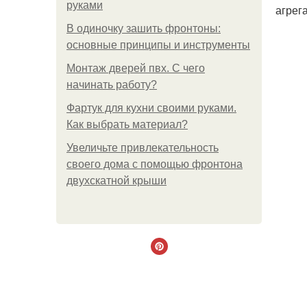
руками
агрег
В одиночку зашить фронтоны:
основные принципы и инструменты
Монтаж дверей пвх. С чего
начинать работу?
Фартук для кухни своими руками.
Как выбрать материал?
Увеличьте привлекательность
своего дома с помощью фронтона
двухскатной крыши