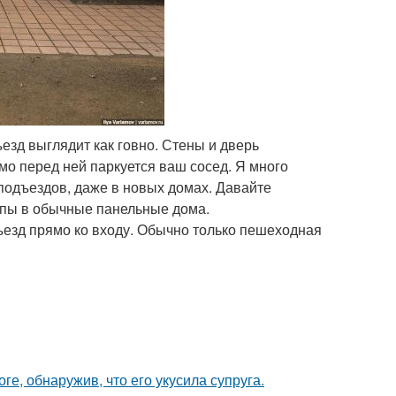
езд выглядит как говно. Стены и дверь
мо перед ней паркуется ваш сосед. Я много
подъездов, даже в новых домах. Давайте
ппы в обычные панельные дома.
ъезд прямо ко входу. Обычно только пешеходная
ге, обнаружив, что его укусила супруга.