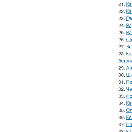
21.
Ка
22.
Ка
23.
Гд
24.
Ра
25.
Ра
26.
Св
27.
Зе
28.
Ка
бетон
29.
Ар
30.
Шк
31.
Пр
32.
Че
33.
Фо
34.
Ка
35.
От
36.
Кл
37.
На
38.
Ка