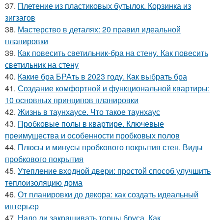
37.
Плетение из пластиковых бутылок. Корзинка из
зигзагов
38.
Мастерство в деталях: 20 правил идеальной
планировки
39.
Как повесить светильник-бра на стену. Как повесить
светильник на стену
40.
Какие бра БРАть в 2023 году. Как выбрать бра
41.
Создание комфортной и функциональной квартиры:
10 основных принципов планировки
42.
Жизнь в таунхаусе. Что такое таунхаус
43.
Пробковые полы в квартире. Ключевые
преимущества и особенности пробковых полов
44.
Плюсы и минусы пробкового покрытия стен. Виды
пробкового покрытия
45.
Утепление входной двери: простой способ улучшить
теплоизоляцию дома
46.
От планировки до декора: как создать идеальный
интерьер
47.
Надо ли закрашивать торцы бруса. Как