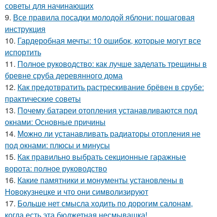
советы для начинающих
9.
Все правила посадки молодой яблони: пошаговая
инструкция
10.
Гардеробная мечты: 10 ошибок, которые могут все
испортить
11.
Полное руководство: как лучше заделать трещины в
бревне сруба деревянного дома
12.
Как предотвратить растрескивание брёвен в срубе:
практические советы
13.
Почему батареи отопления устанавливаются под
окнами: Основные причины
14.
Можно ли устанавливать радиаторы отопления не
под окнами: плюсы и минусы
15.
Как правильно выбрать секционные гаражные
ворота: полное руководство
16.
Какие памятники и монументы установлены в
Новокузнецке и что они символизируют
17.
Больше нет смысла ходить по дорогим салонам,
когда есть эта бюджетная несмывашка!