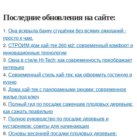
Последние обновления на сайте:
1.
Она вскрыла банку сгущёнки без всяких ожиданий -
просто к чаю.
2.
СТРОИМ дом хай-тек 260 м2: современный комфорт и
инновационные технологии
3.
Окна в стиле Hi-Tech: как современность преображает
интерьер
4.
Современный стиль хай-тек: как оформить гостиную и
кухню
5.
Дома хай-тек с панорамными окнами: современное
жилье под ключ
6.
Полный гид по посадке саженцев плодовых деревьев:
как сажать правильно
7.
Полное руководство по посадке деревьев и
кустарников: советы для начинающих
8.
Основы весенней посадки плодовых деревьев: