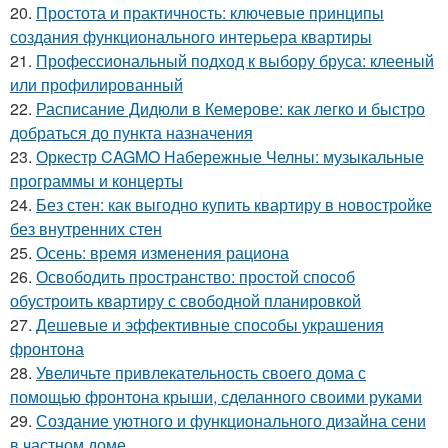
20.
Простота и практичность: ключевые принципы
создания функционального интерьера квартиры
21.
Профессиональный подход к выбору бруса: клееный
или профилированный
22.
Расписание Дидюли в Кемерове: как легко и быстро
добраться до пункта назначения
23.
Оркестр CAGMO Набережные Челны: музыкальные
программы и концерты
24.
Без стен: как выгодно купить квартиру в новостройке
без внутренних стен
25.
Осень: время изменения рациона
26.
Освободить пространство: простой способ
обустроить квартиру с свободной планировкой
27.
Дешевые и эффективные способы украшения
фронтона
28.
Увеличьте привлекательность своего дома с
помощью фронтона крыши, сделанного своими руками
29.
Создание уютного и функционального дизайна сени
в частном доме