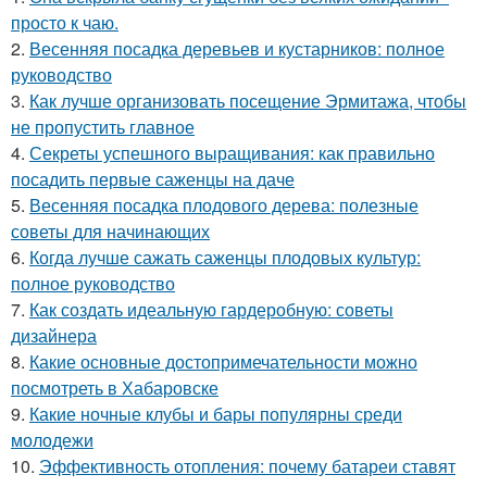
просто к чаю.
2.
Весенняя посадка деревьев и кустарников: полное
руководство
3.
Как лучше организовать посещение Эрмитажа, чтобы
не пропустить главное
4.
Секреты успешного выращивания: как правильно
посадить первые саженцы на даче
5.
Весенняя посадка плодового дерева: полезные
советы для начинающих
6.
Когда лучше сажать саженцы плодовых культур:
полное руководство
7.
Как создать идеальную гардеробную: советы
дизайнера
8.
Какие основные достопримечательности можно
посмотреть в Хабаровске
9.
Какие ночные клубы и бары популярны среди
молодежи
10.
Эффективность отопления: почему батареи ставят