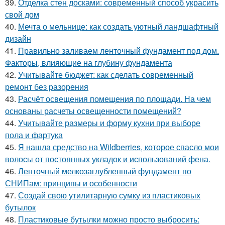
39.
Отделка стен досками: современный способ украсить
свой дом
40.
Мечта о мельнице: как создать уютный ландшафтный
дизайн
41.
Правильно заливаем ленточный фундамент под дом.
Факторы, влияющие на глубину фундамента
42.
Учитывайте бюджет: как сделать современный
ремонт без разорения
43.
Расчёт освещения помещения по площади. На чем
основаны расчеты освещенности помещений?
44.
Учитывайте размеры и форму кухни при выборе
пола и фартука
45.
Я нашла средство на Wildberries, которое спасло мои
волосы от постоянных укладок и использований фена.
46.
Ленточный мелкозаглубленный фундамент по
СНИПам: принципы и особенности
47.
Создай свою утилитарную сумку из пластиковых
бутылок
48.
Пластиковые бутылки можно просто выбросить: