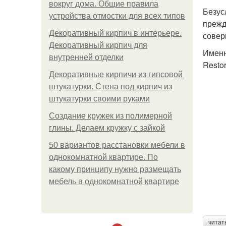
вокруг дома. Общие правила
Безус
устройства отмостки для всех типов
прежд
Декоративный кирпич в интерьере.
совер
Декоративный кирпич для
Именн
внутренней отделки
Resto
Декоративные кирпичи из гипсовой
штукатурки. Стена под кирпич из
штукатурки своими руками
Создание кружек из полимерной
глины. Делаем кружку с зайкой
50 вариантов расстановки мебели в
однокомнатной квартире. По
какому принципу нужно размещать
мебель в однокомнатной квартире
читат