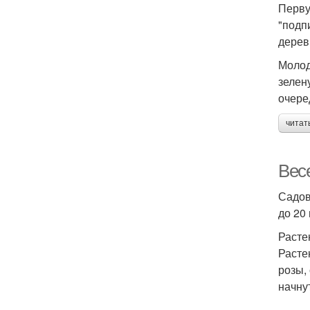
Перву
"подп
дерев
Молод
зелен
очере
читат
Вес
Садов
до 20
Расте
Расте
розы,
начну