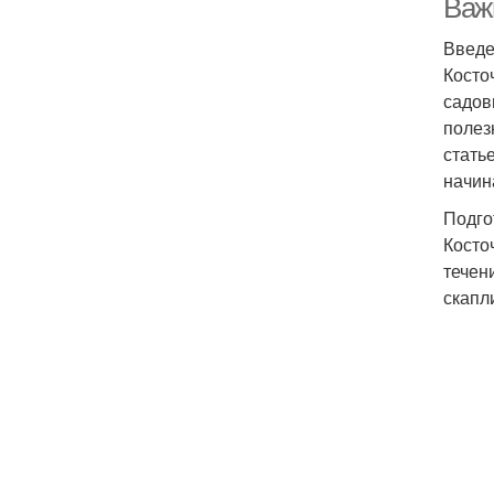
Важ
Введ
Косто
садов
полез
стать
начин
Подго
Косто
течен
скапл