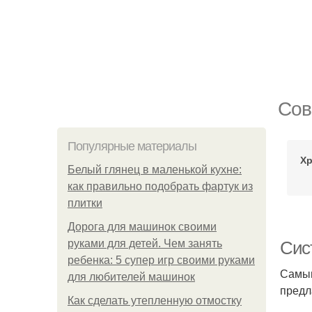
Сов
Популярные материалы
Хр
Белый глянец в маленькой кухне:
как правильно подобрать фартук из
плитки
Дорога для машинок своими
руками для детей. Чем занять
Сис
ребенка: 5 супер игр своими руками
Самым
для любителей машинок
предл
Как сделать утепленную отмостку