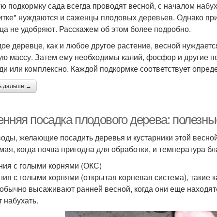
ю подкормку сада всегда проводят весной, с началом набух
итке" нуждаются и саженцы плодовых деревьев. Однако пр
ца не удобряют. Расскажем об этом более подробно.
ое деревце, как и любое другое растение, весной нуждается
ую массу. Затем ему необходимы калий, фосфор и другие п
ди или комплексно. Каждой подкормке соответствует опред
ь дальше →
енняя посадка плодового дерева: полезн
оды, желающие посадить деревья и кустарники этой весной
 мая, когда почва пригодна для обработки, и температура б
ния с голыми корнями (ОКС)
ния с голыми корнями (открытая корневая система), такие 
 обычно высаживают ранней весной, когда они еще находятся
т набухать.