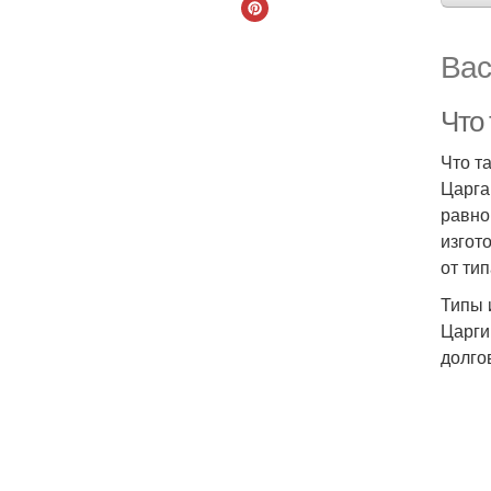
Вас
Что 
Что т
Царга
равно
изгот
от тип
Типы 
Царги
долго