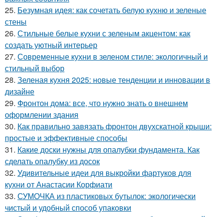
25.
Безумная идея: как сочетать белую кухню и зеленые
стены
26.
Стильные белые кухни с зеленым акцентом: как
создать уютный интерьер
27.
Современные кухни в зеленом стиле: экологичный и
стильный выбор
28.
Зеленая кухня 2025: новые тенденции и инновации в
дизайне
29.
Фронтон дома: все, что нужно знать о внешнем
оформлении здания
30.
Как правильно завязать фронтон двухскатной крыши:
простые и эффективные способы
31.
Какие доски нужны для опалубки фундамента. Как
сделать опалубку из досок
32.
Удивительные идеи для выкройки фартуков для
кухни от Анастасии Корфиати
33.
СУМОЧКА из пластиковых бутылок: экологически
чистый и удобный способ упаковки