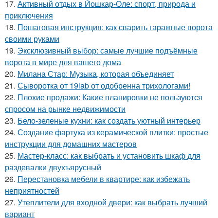
17.
Активный отдых в Йошкар-Оле: спорт, природа и
приключения
18.
Пошаговая инструкция: как сварить гаражные ворота
своими руками
19.
Эксклюзивный выбор: самые лучшие подъёмные
ворота в мире для вашего дома
20.
Милана Стар: Музыка, которая объединяет
21.
Сыворотка от 19lab от одобренна трихологами!
22.
Плохие продажи: Какие планировки не пользуются
спросом на рынке недвижимости
23.
Бело-зеленые кухни: как создать уютный интерьер
24.
Создание фартука из керамической плитки: простые
инструкции для домашних мастеров
25.
Мастер-класс: как выбрать и установить шкаф для
раздевалки двухъярусный
26.
Перестановка мебели в квартире: как избежать
неприятностей
27.
Утеплители для входной двери: как выбрать лучший
вариант