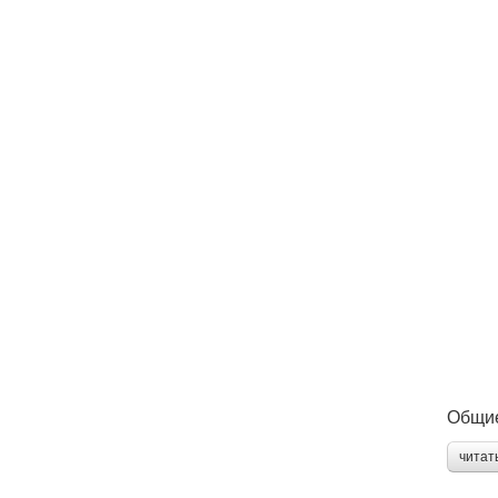
Общие
читат