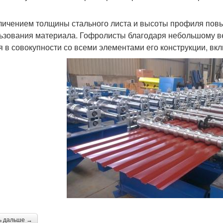
личением толщины стального листа и высоты профиля повы
ьзования материала. Гофролисты благодаря небольшому ве
я в совокупности со всеми элементами его конструкции, вк
ь дальше →