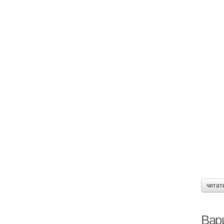
читат
Вар