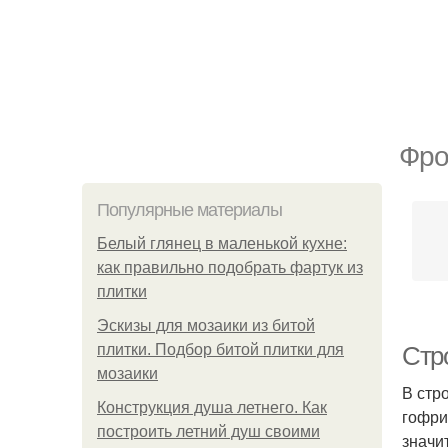
Фро
Популярные материалы
Белый глянец в маленькой кухне:
как правильно подобрать фартук из
плитки
Эскизы для мозаики из битой
плитки. Подбор битой плитки для
Стр
мозаики
В стр
Конструкция душа летнего. Как
гофри
построить летний душ своими
значи