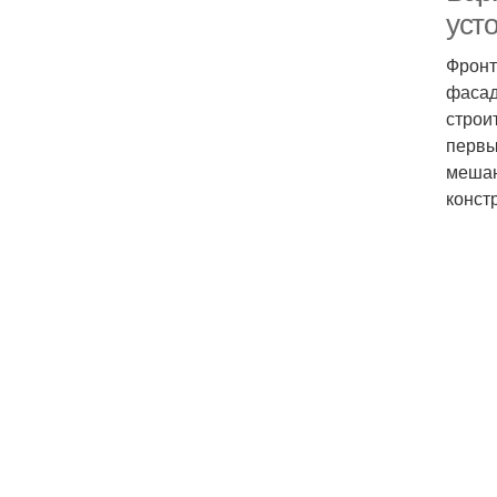
уст
Фронт
фасад
строи
первы
мешаю
конст