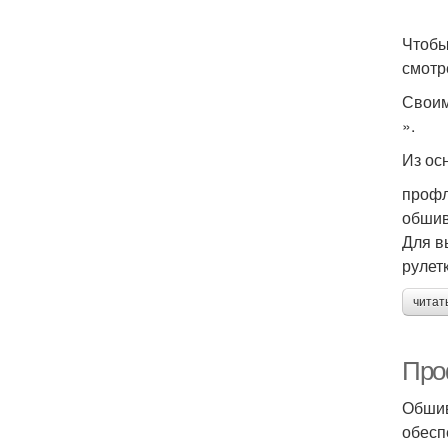
Чтобы
смотр
Своим
».
Из ос
профл
обшив
Для в
рулетк
читат
Про
Обшив
обесп