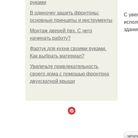
руками
В одиночку зашить фронтоны:
С уве
основные принципы и инструменты
испол
здани
Монтаж дверей пвх. С чего
начинать работу?
Фартук для кухни своими руками.
Как выбрать материал?
Увеличьте привлекательность
своего дома с помощью фронтона
двухскатной крыши
читат