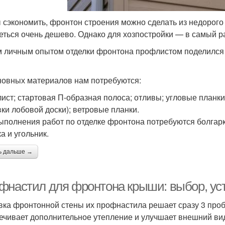
 сэкономить, фронтон строения можно сделать из недорого 
еться очень дешево. Однако для хозпостройки — в самый ра
 личным опытом отделки фронтона профлистом поделился 
новных материалов нам потребуются:
ист; стартовая П-образная полоса; отливы; угловые планк
ки лобовой доски); ветровые планки.
ыполнения работ по отделке фронтона потребуются болгарк
а и угольник.
ь дальше →
фнастил для фронтона крыши: выбор, уст
ка фронтонной стены их профнастила решает сразу 3 проб
ечивает дополнительное утепление и улучшает внешний ви