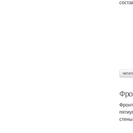
соста
читат
Фро
Фронт
пятиу
стены