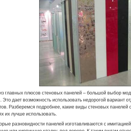
из главных плюсов стеновых панелей – большой выбор мод
. Это дает возможность использовать недорогой вариант о
тов. Разберемся подробнее, какие виды стеновых панелей су
ях их лучше использовать.
орые разновидности панелей изготавливаются с имитацией
ную или кирпичную кладку, под дерево. К таким видам отно