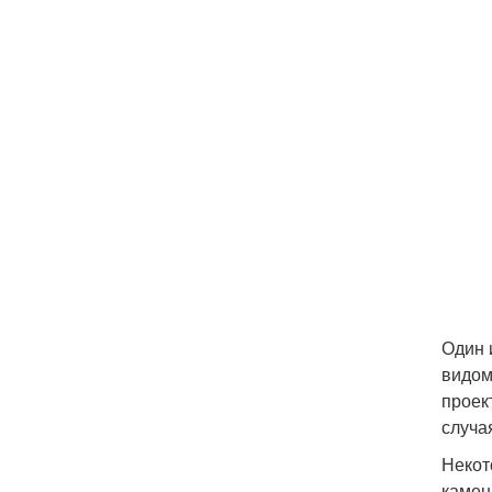
Один 
видом
проек
случа
Некот
камен