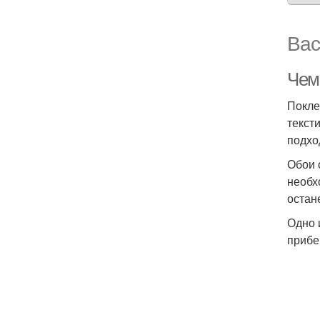
Вас
Чем
Покле
текст
подхо
Обои 
необх
остан
Одно 
прибе