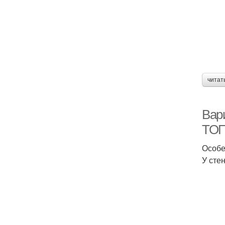
читат
Вар
ТОП
Особе
У сте