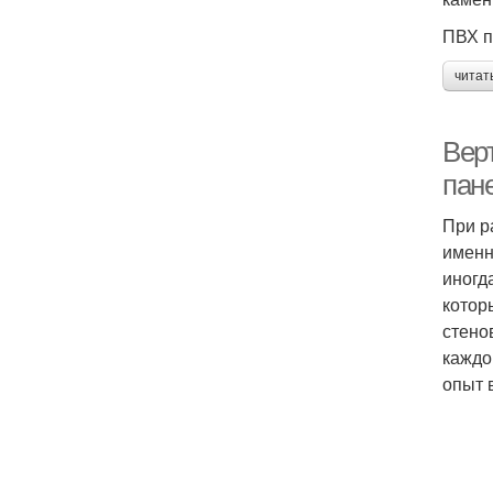
ПВХ п
читат
Вер
пан
При р
именн
иногд
котор
стено
каждо
опыт 