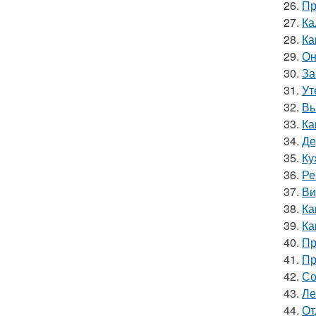
26.
Пр
27.
Ка
28.
Ка
29.
Он
30.
За
31.
Ут
32.
Вы
33.
Ка
34.
Де
35.
Ку
36.
Ре
37.
Ви
38.
Ка
39.
Ка
40.
Пр
41.
Пр
42.
Со
43.
Ле
44.
От