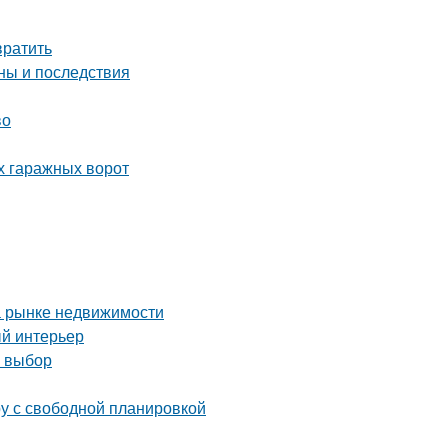
вратить
ны и последствия
во
х гаражных ворот
а рынке недвижимости
ый интерьер
й выбор
ру с свободной планировкой