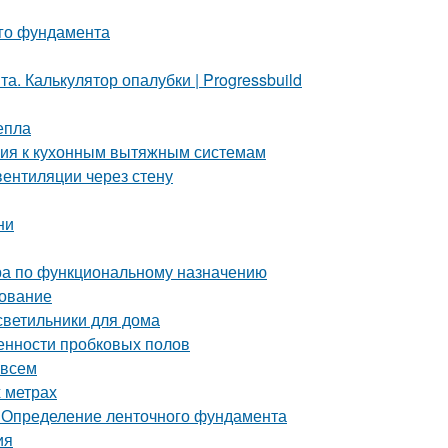
ого фундамента
. Калькулятор опалубки | Progressbuild
епла
ания к кухонным вытяжным системам
вентиляции через стену
ни
ра по функциональному назначению
дование
 светильники для дома
енности пробковых полов
 всем
 метрах
 Определение ленточного фундамента
ия