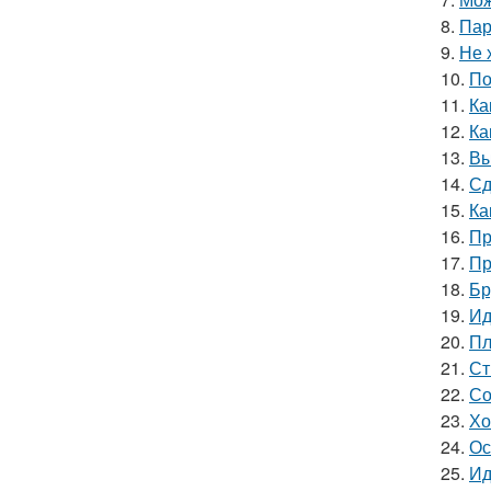
8.
Пар
9.
Не 
10.
По
11.
Ка
12.
Ка
13.
Вы
14.
Сд
15.
Ка
16.
Пр
17.
Пр
18.
Бр
19.
Ид
20.
Пл
21.
Ст
22.
Со
23.
Хо
24.
Ос
25.
Ид