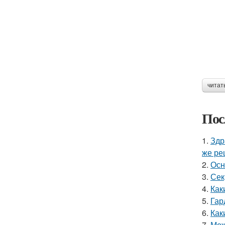
читат
Пос
1.
Здр
же ре
2.
Осн
3.
Сек
4.
Как
5.
Гар
6.
Как
7.
Мож