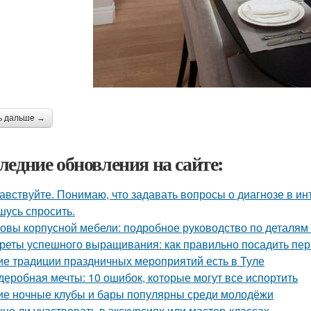
ь дальше →
ледние обновления на сайте:
авствуйте. Понимаю, что задавать вопросы о диагнозе в ин
шусь спросить.
овы корпусной мебели: подробное руководство по деталям 
реты успешного выращивания: как правильно посадить пе
ие традиции праздничных мероприятий есть в Туле
деробная мечты: 10 ошибок, которые могут все испортить
ие ночные клубы и бары популярны среди молодёжи
но ли участвовать в экскурсиях или мастер-классах