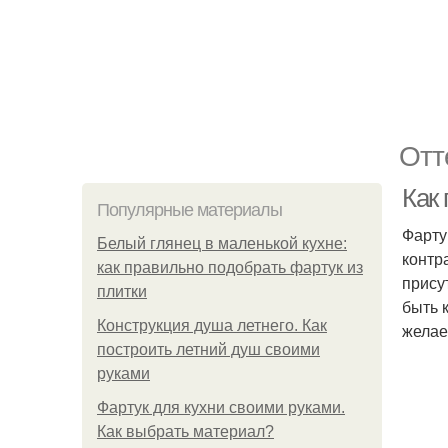
Отт
Как 
Популярные материалы
Фарту
Белый глянец в маленькой кухне:
контр
как правильно подобрать фартук из
прису
плитки
быть 
Конструкция душа летнего. Как
желае
построить летний душ своими
руками
Фартук для кухни своими руками.
Как выбрать материал?