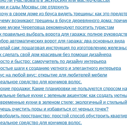
ки и сады Москвы: где отдохнуть
хочу в своем доме из бруса видеть трещины: как это предот
чему возникают трещины в брусе деревянного дома: причи
кие музеи Череповца рекомендуют посетить туристам
к правильно выбрать ворота для гаража: полное руководст
бор автоматических ворот для гаража: два основных вида
елай сам: пошаговая инструкция по изготовлению железны
к сделать свой дом красивым без помощи дизайнера
осто и быстро: самоучитель по дизайну интерьера
остые шаги к созданию уютного и элегантного интерьера
ус на любой вкус: открытие для любителей мебели
еальное средство для кончиков волос.
охие продажи: Какие планировки не пользуются спросом н
ильные белые кухни с зеленым акцентом: как создать уютн
временные кухни в зеленом стиле: экологичный и стильны
чешь очистить поры и избавиться от черных точек?
вободить пространство: простой способ обустроить кварти
еальное средство для кончиков волос.