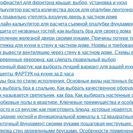
офнастил для фронтона крыши: выбор, установка и уход
лькулятор расчета количества досок для опалубки ленточн
к правильно утеплять входную дверь в частном доме
лайн-калькулятор для расчета съемной опалубки фундамента
щита от незваных гостей: как выбрать бра для своего дома
епление железной двери своими руками. Причины потери т
тяжка для кухни в стену в частном доме. Нормы и требов
к вывести вентиляцию через стену в частном доме. Схемы 
ревянные евроокна: как сделать правильный выбор
хонный фартук: как выбрать лучший вариант для вашей кух
цепты ФАРТУК на кухне за 2 часа
ды бра по стилю исполнения. Основные виды настенных б
к выбрать бра в спальню. Как выбрать качественное обору
к называется светильник, как бра. Как выбирать настенные
обковые полы в квартире. Ключевые преимущества и особ
осто и со вкусом: как приготовить блюда, которые нравятся
здание уютной и функциональной комнаты в 12 квадратных
нточный фундамент своими руками пошаговая инструкция.
делка стен деревянными брусками. Особенности применен