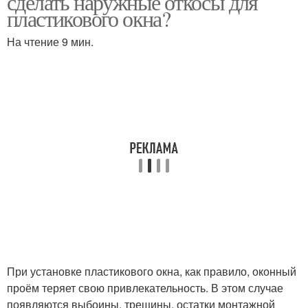
сделать наружные откосы для
пластикового окна?
На чтение 9 мин.
Откосы из пенопласта
Окна без откосов
Откосы на окна
Оконные откосы
Откосы на пластиковые
Внутренние откосы
окна
При установке пластикового окна, как правило, оконный
Откосы для окон
Откосы из гипсокартона
проём теряет свою привлекательность. В этом случае
появляются выбоины, трещины, остатки монтажной