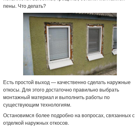
пены. Что делать?
Цены на пластиковые
Откосы из штукатурки
откосы
Откосы из сэндвич-
Металлические откосы
панелей
Есть простой выход — качественно сделать наружные
Материал на оконные
Окна с внутренней
откосы. Для этого достаточно правильно выбрать
откосы
стороны
монтажный материал и выполнить работы по
существующим технологиям.
Остановимся более подробно на вопросах, связанных с
Знать об оконных
отделкой наружных откосов.
Красивые откосы
откосах