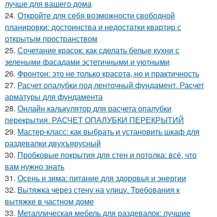
лучше для вашего дома
24.
Откройте для себя возможности свободной
планировки: достоинства и недостатки квартир с
открытым пространством
25.
Сочетание красок: как сделать белые кухни с
зелеными фасадами эстетичными и уютными
26.
Фронтон: это не только красота, но и практичность
27.
Расчет опалубки под ленточный фундамент. Расчет
арматуры для фундамента
28.
Онлайн калькулятор для расчета опалубки
перекрытия. РАСЧЕТ ОПАЛУБКИ ПЕРЕКРЫТИЙ
29.
Мастер-класс: как выбрать и установить шкаф для
раздевалки двухъярусный
30.
Пробковые покрытия для стен и потолка: всё, что
вам нужно знать
31.
Осень и зима: питание для здоровья и энергии
32.
Вытяжка через стену на улицу. Требования к
вытяжке в частном доме
33.
Металлическая мебель для раздевалок: лучшие