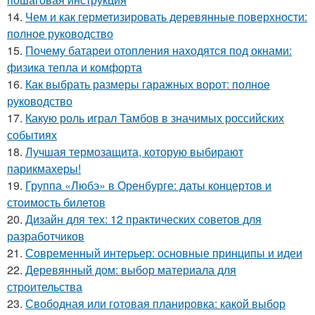
14.
Чем и как герметизировать деревянные поверхности:
полное руководство
15.
Почему батареи отопления находятся под окнами:
физика тепла и комфорта
16.
Как выбрать размеры гаражных ворот: полное
руководство
17.
Какую роль играл Тамбов в значимых российских
событиях
18.
Лучшая термозащита, которую выбирают
парикмахеры!
19.
Группа «Любэ» в Оренбурге: даты концертов и
стоимость билетов
20.
Дизайн для тех: 12 практических советов для
разработчиков
21.
Современный интерьер: основные принципы и идеи
22.
Деревянный дом: выбор материала для
строительства
23.
Свободная или готовая планировка: какой выбор