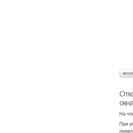
читат
Отк
окн
На чт
При у
появл