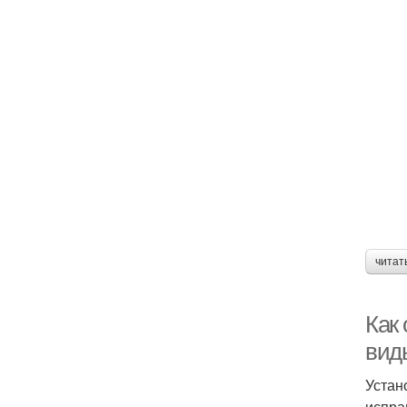
читат
Как 
вид
Устан
испра