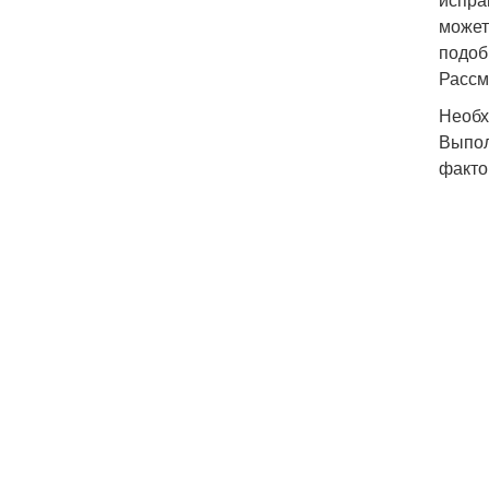
может
подоб
Рассм
Необх
Выпол
факто