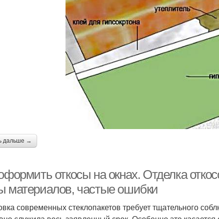
ь дальше →
оформить откосы на окнах. Отделка откос
ы материалов, частые ошибки
овка современных стеклопакетов требует тщательного собл
вно служила весь заявленный срок. Особенно это касается