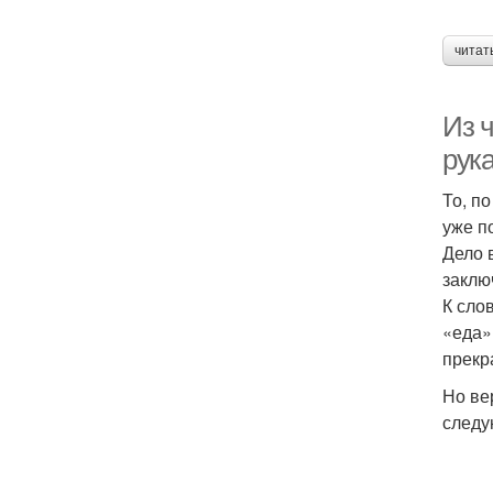
читат
Из 
рука
То, п
уже п
Дело 
заклю
К сло
«еда»
прекр
Но ве
следу