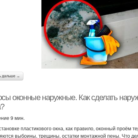
ь дальше →
осы оконные наружные. Как сделать нару
а?
ение 9 мин.
становке пластикового окна, как правило, оконный проём те
яются выбоины, трещины, остатки монтажной пены. Что де