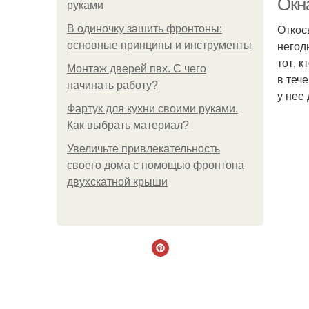
Окн
руками
Откос
В одиночку зашить фронтоны:
негод
основные принципы и инструменты
тот, 
Монтаж дверей пвх. С чего
в теч
начинать работу?
у нее
Фартук для кухни своими руками.
Как выбрать материал?
Увеличьте привлекательность
своего дома с помощью фронтона
двухскатной крыши