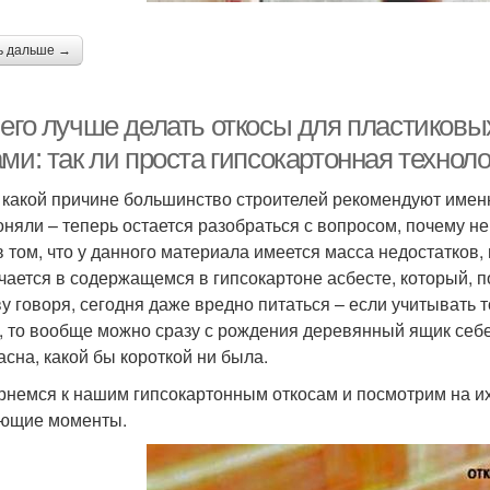
ь дальше →
чего лучше делать откосы для пластиковы
ми: так ли проста гипсокартонная технол
о какой причине большинство строителей рекомендуют именн
оняли – теперь остается разобраться с вопросом, почему н
в том, что у данного материала имеется масса недостатков
чается в содержащемся в гипсокартоне асбесте, который, п
ву говоря, сегодня даже вредно питаться – если учитывать 
, то вообще можно сразу с рождения деревянный ящик себе 
асна, какой бы короткой ни была.
рнемся к нашим гипсокартонным откосам и посмотрим на их
ющие моменты.