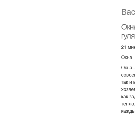
Вас
Окна
гул
21 ми
Окна
Окна 
совсе
так и
хозяе
как з
тепло
кажды