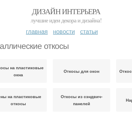
ДИЗАЙН ИНТЕРЬЕРА
лучшие идеи декора и дизайна!
главная
новости
статьи
аллические откосы
косы на пластиковые
Откосы для окон
Откос
окна
ны на пластиковые
Откосы из сэндвич-
На
откосы
панелей
Материал на оконные
Откосы на окнах