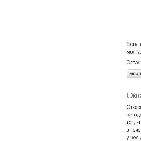
Есть 
монта
Остан
читат
Окн
Откос
негод
тот, 
в теч
у нее