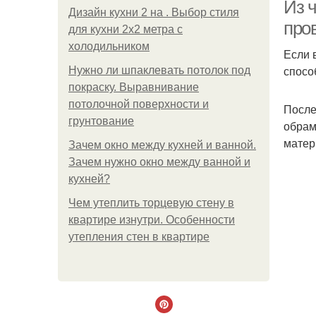
Из ч
Дизайн кухни 2 на . Выбор стиля
про
для кухни 2х2 метра с
холодильником
Если 
спосо
Нужно ли шпаклевать потолок под
покраску. Выравнивание
потолочной поверхности и
После
грунтование
обрам
матер
Зачем окно между кухней и ванной.
Зачем нужно окно между ванной и
кухней?
Чем утеплить торцевую стену в
квартире изнутри. Особенности
утепления стен в квартире