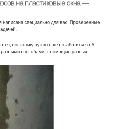
астикового окна
косов на пластиковые окна —
тья написана специально для вас. Проверенные
задачей.
тся, поскольку нужно еще позаботиться об
ь разными способами, с помощью разных