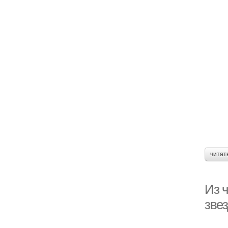
читат
Из ч
зве