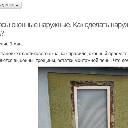
ь дальше →
осы оконные наружные. Как сделать нару
а?
ение 9 мин.
становке пластикового окна, как правило, оконный проём те
яются выбоины, трещины, остатки монтажной пены. Что де