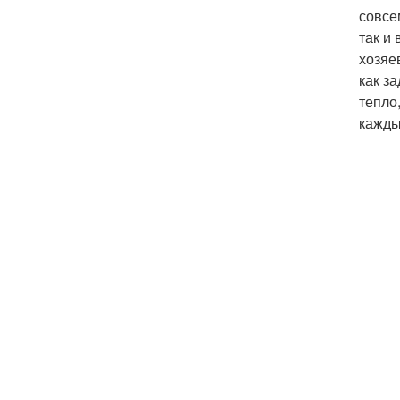
совсе
так и
хозяе
как з
тепло
кажды