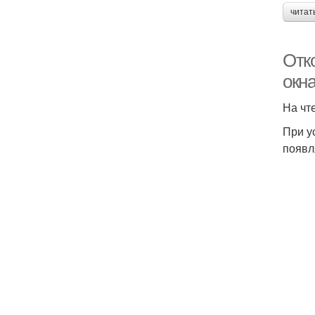
читат
Отк
окн
На чт
При у
появл