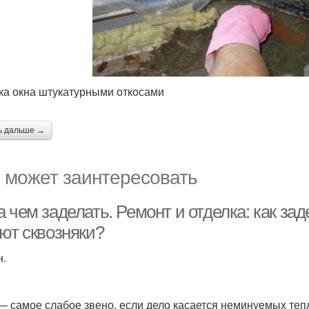
ка окна штукатурными откосами
ь дальше →
 может заинтересовать
 чем заделать. Ремонт и отделка: как зад
яют сквозняки?
н.
— самое слабое звено, если дело касается неминуемых теп