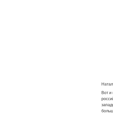
Натал
Вот и
росси
запад
больш