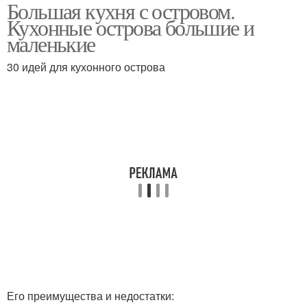
Большая кухня с островом.
Острова с обеденным
Кухня с островами
Кухонные острова большие и
столом
маленькие
30 идей для кухонного острова
Остров на кухне
Его преимущества и недостатки: