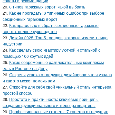
советы и рекомендации
20.
6 типов гаражных ворот: какой выбрать
21.
Как не прогадать: 6 типичных ошибок при выборе
секционных гаражных ворот
22.
Как правильно выбрать секционные гаражные
ворота: полное руководство
23.
Дизайн 2025: Топ-5 трендов, которые изменят лицо
индустрии
24.
Как сделать свою квартиру уютной и стильной с
помощью 100 крутых идей
25.
Какие современные развлекательные комплексы
есть в Ростове-на-Дону
26.
Секреты успеха от ведущих дизайнеров: что я узнала
и как это может помочь вам
27.
Откройте для себя свой уникальный стиль интерьера:
простой способ
28.
Простота и практичность: ключевые принципы
создания функционального интерьера квартиры
29.
Профессиональные секреты: 7 советов от ведущих