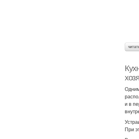
читат
Кух
хоз
Одним
распо
и в п
внутр
Устра
При э