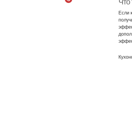
Что 
Если 
получ
эффек
допол
эффек
Кухон