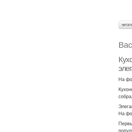
читат
Вас
Кух
эле
На фо
Кухон
собра
Элега
На фо
Первы
попул