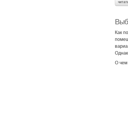
читат
Выб
Как п
помещ
вариа
Однак
О чем