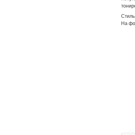
тонир
Стиль
На фо