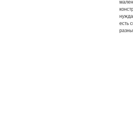
мален
конст
нужда
есть 
разны