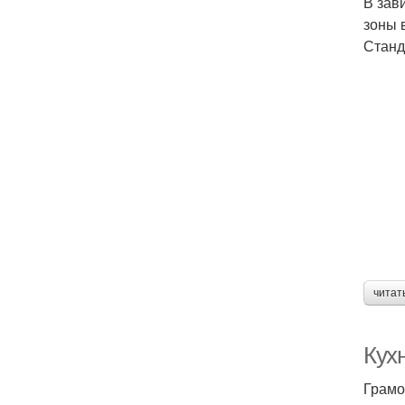
В зав
зоны 
Станд
читат
Кухн
Грамо