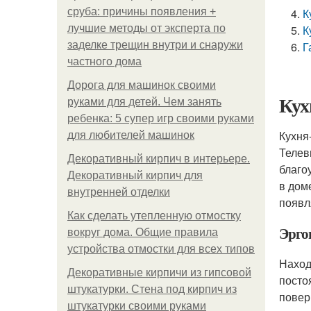
сруба: причины появления +
К
лучшие методы от эксперта по
К
заделке трещин внутри и снаружи
Г
частного дома
Дорога для машинок своими
Кух
руками для детей. Чем занять
ребенка: 5 супер игр своими руками
Кухня
для любителей машинок
Телев
Декоративный кирпич в интерьере.
благо
Декоративный кирпич для
в дом
внутренней отделки
появл
Как сделать утепленную отмостку
Эрго
вокруг дома. Общие правила
устройства отмостки для всех типов
Наход
Декоративные кирпичи из гипсовой
посто
штукатурки. Стена под кирпич из
повер
штукатурки своими руками