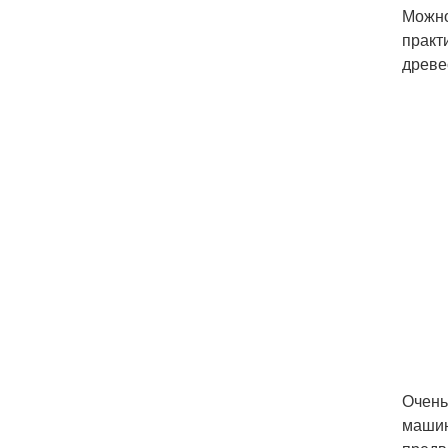
Можно
практ
древе
Очень
машин