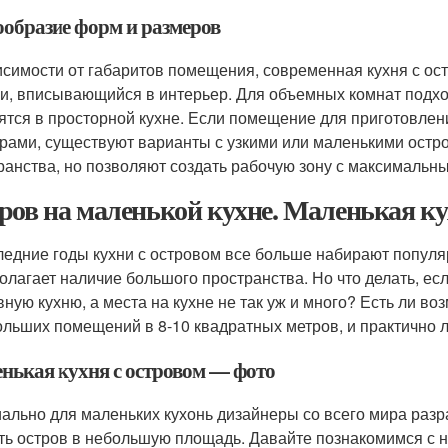
ообразие форм и размеров
исимости от габаритов помещения, современная кухня с ос
и, вписывающийся в интерьер. Для объемных комнат подх
ятся в просторной кухне. Если помещение для приготовле
рами, существуют варианты с узкими или маленькими остр
ранства, но позволяют создать рабочую зону с максимальн
ров на маленькой кухне. Маленькая ку
ледние годы кухни с островом все больше набирают популяр
олагает наличие большого пространства. Но что делать, ес
вную кухню, а места на кухне не так уж и много? Есть ли в
ольших помещений в 8-10 квадратных метров, и практично л
нькая кухня с островом — фото
ально для маленьких кухонь дизайнеры со всего мира раз
ть остров в небольшую площадь. Давайте познакомимся с н