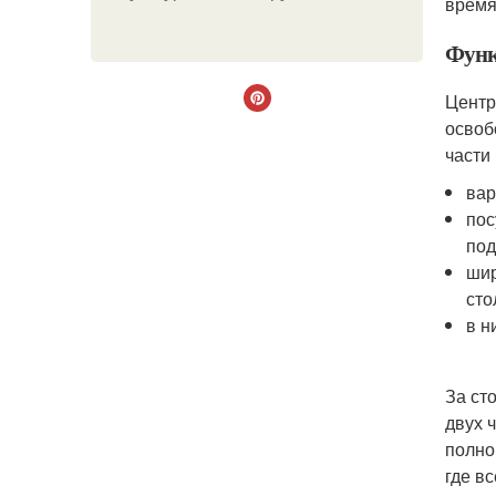
время
Функ
Центр
освоб
части
вар
пос
под
шир
сто
в н
За ст
двух 
полно
где в