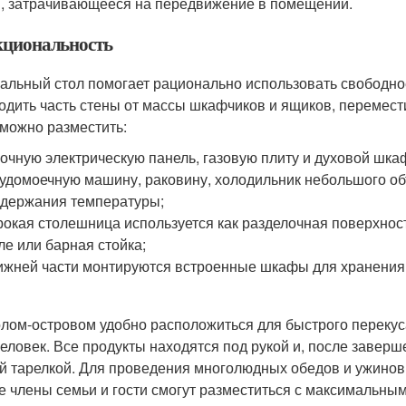
, затрачивающееся на передвижение в помещении.
циональность
альный стол помогает рационально использовать свободное
одить часть стены от массы шкафчиков и ящиков, перемест
 можно разместить:
очную электрическую панель, газовую плиту и духовой шка
удомоечную машину, раковину, холодильник небольшого об
держания температуры;
окая столешница используется как разделочная поверхност
ле или барная стойка;
ижней части монтируются встроенные шкафы для хранения
олом-островом удобно расположиться для быстрого перекуса
человек. Все продукты находятся под рукой и, после заверше
й тарелкой. Для проведения многолюдных обедов и ужинов 
се члены семьи и гости смогут разместиться с максимальны