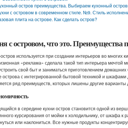
ухонный остров преимущества. Выбираем кухонный остров
ухни с островом в современном стиле. №9. Стиль исполнен
азовая плита на острове. Как сделать остров?
ня с островом, что это. Преимущества 
-остров используется при создании интерьеров во многих к
изионная «реклама» сделала такой тип интерьера мечтой м
устроить свой быт и заниматься приготовлением домашних 
е острова с интегрированной бытовой техникой и шкафами 
яется ряд преимуществ, которых лишены другие варианты
номичность
ящийся в середине кухни остров становится одной из верш
янного курсирования от мойки к холодильнику, от шкафа к 
нуться или наклониться. Все нужные продукты концентрирую