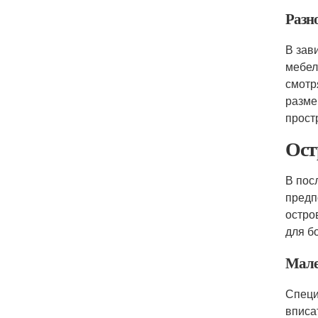
Разн
В зав
мебел
смотр
разме
прост
Ост
В пос
предп
остро
для б
Мале
Специ
вписа