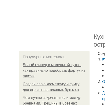
Кух
ост
Сод
Популярные материалы
К
Белый глянец в маленькой кухне:
как правильно подобрать фартук из
плитки
О
Создай свою косметичку и сумку
для игр из пластиковых бутылок
Д
Чем лучше заделать щели между
п
бревнами. Трещины в бревнах