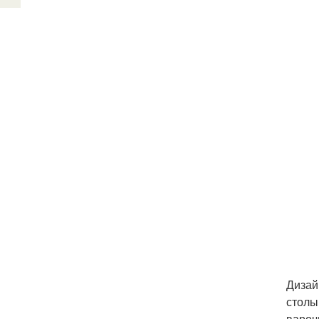
Дизай
столы
вароч