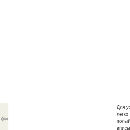
Для у
легко
⇦
полый
вписы