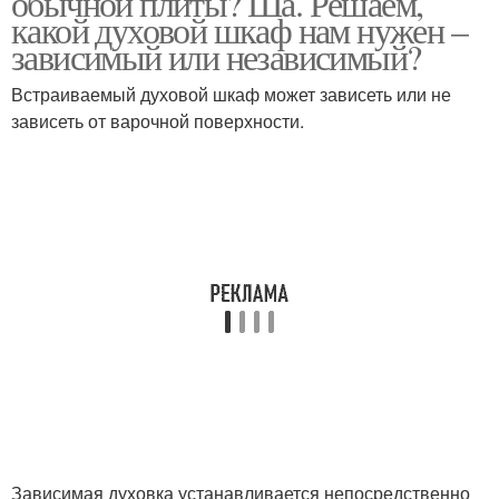
обычной плиты? Ша. Решаем,
какой духовой шкаф нам нужен –
зависимый или независимый?
Плиты с электрической
Комбинированные
Встраиваемый духовой шкаф может зависеть или не
духовкой
плиты
зависеть от варочной поверхности.
Плиты на кухне
Газовые приборы
Расстояние от газовой
Плиты до окна
плиты
Плита на острове
Зависимая духовка устанавливается непосредственно