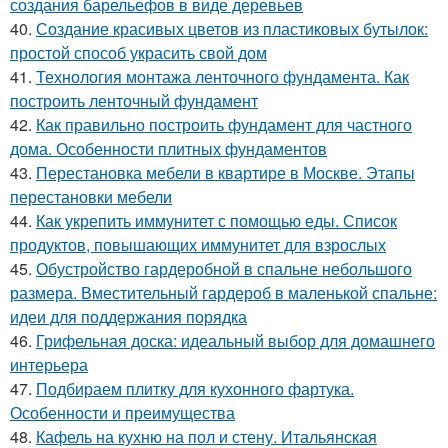
создания барельефов в виде деревьев
40.
Создание красивых цветов из пластиковых бутылок:
простой способ украсить свой дом
41.
Технология монтажа ленточного фундамента. Как
построить ленточный фундамент
42.
Как правильно построить фундамент для частного
дома. Особенности плитных фундаментов
43.
Перестановка мебели в квартире в Москве. Этапы
перестановки мебели
44.
Как укрепить иммунитет с помощью еды. Список
продуктов, повышающих иммунитет для взрослых
45.
Обустройство гардеробной в спальне небольшого
размера. Вместительный гардероб в маленькой спальне:
идеи для поддержания порядка
46.
Грифельная доска: идеальный выбор для домашнего
интерьера
47.
Подбираем плитку для кухонного фартука.
Особенности и преимущества
48.
Кафель на кухню на пол и стену. Итальянская