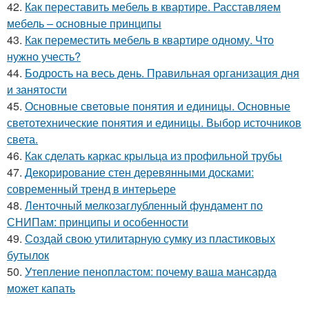
42.
Как переставить мебель в квартире. Расставляем
мебель – основные принципы
43.
Как переместить мебель в квартире одному. Что
нужно учесть?
44.
Бодрость на весь день. Правильная организация дня
и занятости
45.
Основные световые понятия и единицы. Основные
светотехнические понятия и единицы. Выбор источников
света.
46.
Как сделать каркас крыльца из профильной трубы
47.
Декорирование стен деревянными досками:
современный тренд в интерьере
48.
Ленточный мелкозаглубленный фундамент по
СНИПам: принципы и особенности
49.
Создай свою утилитарную сумку из пластиковых
бутылок
50.
Утепление пенопластом: почему ваша мансарда
может капать