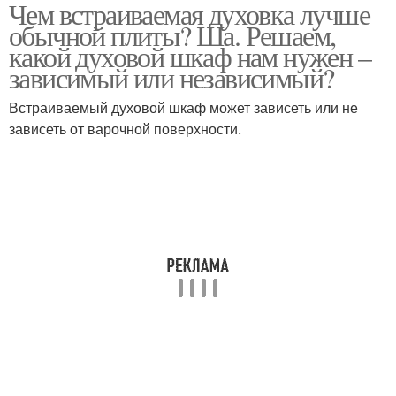
Чем встраиваемая духовка лучше
Отдельностоящая
Плита в интерьере
обычной плиты? Ша. Решаем,
плита
какой духовой шкаф нам нужен –
зависимый или независимый?
Плита с электрической
Комбинированные
Встраиваемый духовой шкаф может зависеть или не
духовкой
плиты
зависеть от варочной поверхности.