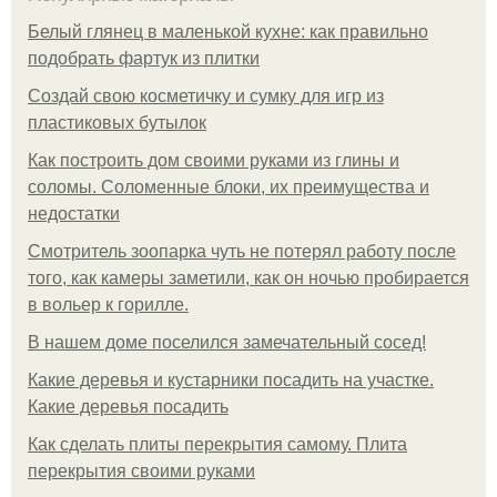
Белый глянец в маленькой кухне: как правильно
подобрать фартук из плитки
Создай свою косметичку и сумку для игр из
пластиковых бутылок
Как построить дом своими руками из глины и
соломы. Соломенные блоки, их преимущества и
недостатки
Смотритель зоопарка чуть не потерял работу после
того, как камеры заметили, как он ночью пробирается
в вольер к горилле.
В нашем доме поселился замечательный сосед!
Какие деревья и кустарники посадить на участке.
Какие деревья посадить
Как сделать плиты перекрытия самому. Плита
перекрытия своими руками