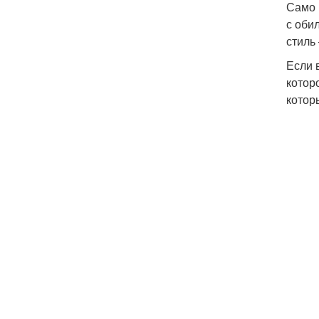
Само 
с оби
стиль
Если 
котор
котор