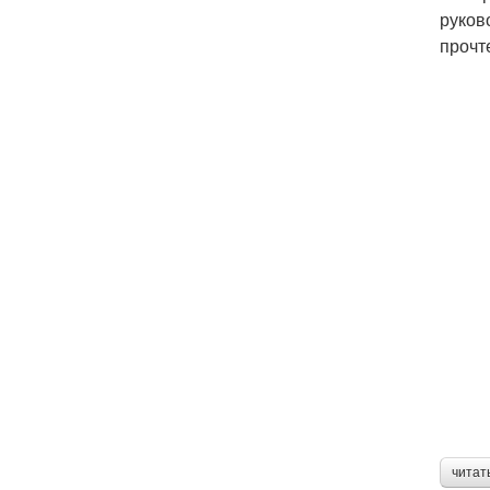
руков
прочт
читат