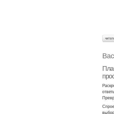
читат
Вас
Пла
про
Раскр
ответ
Превр
Спрое
выбор