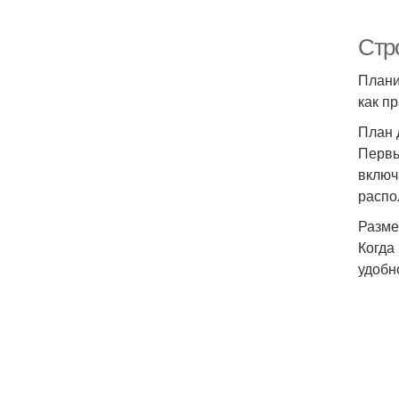
Стр
Плани
как п
План 
Первы
включ
распо
Разме
Когда
удобн