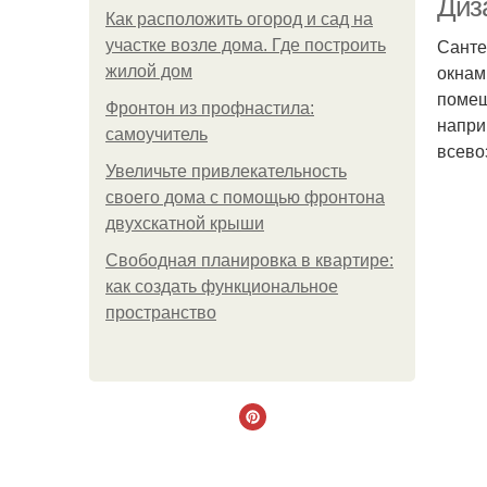
Диз
Как расположить огород и сад на
Санте
участке возле дома. Где построить
окнам
жилой дом
помещ
Фронтон из профнастила:
напри
самоучитель
всево
Увеличьте привлекательность
своего дома с помощью фронтона
двухскатной крыши
Свободная планировка в квартире:
как создать функциональное
пространство