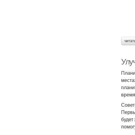
читат
Улу
Плани
места
плани
время
Совет
Первы
будет
помог