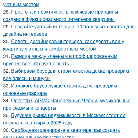
уютным местом
28.
Простота и практичность: ключевые принципы
создания функционального интерьера квартиры
29.
Создайте уютный интерьер: 10 полезных советов для
дизайна интерьера
30.
Советы дизайнеров интерьера: как сделать вашу
квартиру уютным и комфортным местом
31.
Разница между клееным и профилированным
брусом: все, что нужно знать
32.
Выбираем брус для строительства дома: проверим
все плюсы и минусы
33.
Из какого бруса лучше строить дом: проверим
основные факторы
34.
Оркестр CAGMO Набережные Челны: музыкальные
программы и концерты
35.
Будущее рынка недвижимости в Москве: стоит ли
покупать квартиру в 2025 году
36.
Свободная планировка в квартире: как создать
функциональное пространство