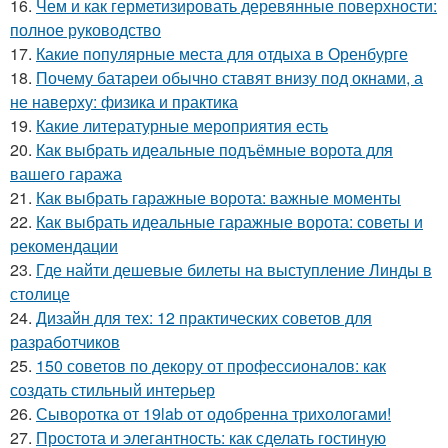
16.
Чем и как герметизировать деревянные поверхности:
полное руководство
17.
Какие популярные места для отдыха в Оренбурге
18.
Почему батареи обычно ставят внизу под окнами, а
не наверху: физика и практика
19.
Какие литературные мероприятия есть
20.
Как выбрать идеальные подъёмные ворота для
вашего гаража
21.
Как выбрать гаражные ворота: важные моменты
22.
Как выбрать идеальные гаражные ворота: советы и
рекомендации
23.
Где найти дешевые билеты на выступление Линды в
столице
24.
Дизайн для тех: 12 практических советов для
разработчиков
25.
150 советов по декору от профессионалов: как
создать стильный интерьер
26.
Сыворотка от 19lab от одобренна трихологами!
27.
Простота и элегантность: как сделать гостиную