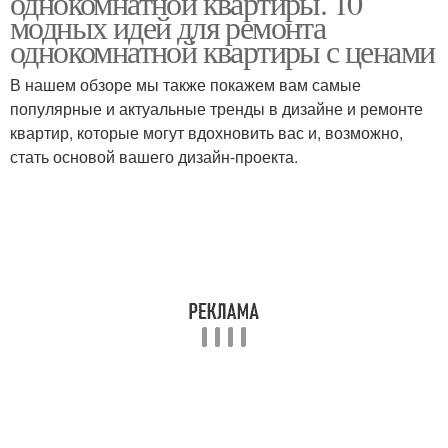
однокомнатной квартиры. 10
модных идей для ремонта
однокомнатной квартиры с ценами
Идеи для
В нашем обзоре мы также покажем вам самые
Интересные идеи
декоративного скотча
популярные и актуальные тренды в дизайне и ремонте
квартир, которые могут вдохновить вас и, возможно,
стать основой вашего дизайн-проекта.
Скотч в интерьере
Классные идеи