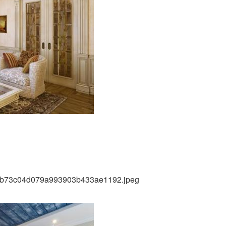
96ab73c04d079a993903b433ae1192.jpeg