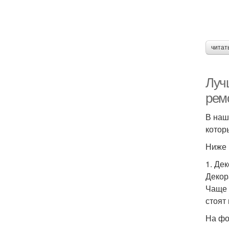
читат
Луч
рем
В наш
котор
Ниже 
1. Де
Декор
Чаще 
стоят
На фо