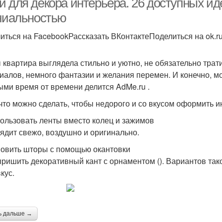
и для декора интерьера. 26 доступных ид
ениальностью
иться на FacebookРассказать ВКонтактеПоделиться на ok.r
 квартира выглядела стильно и уютно, не обязательно трат
иалов, немного фантазии и желания перемен. И конечно, м
ыми время от времени делится AdMe.ru .
 что можно сделать, чтобы недорого и со вкусом оформить и
пользовать ленты вместо колец и зажимов
лядит свежо, воздушно и оригинально.
новить шторы с помощью окантовки
 пришить декоративный кант с орнаментом (). Вариантов так
кус.
ь дальше →