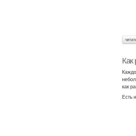
читат
Как
Каждо
небол
как р
Есть 