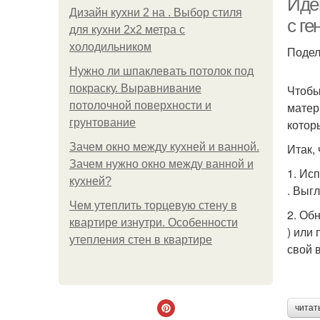
Иде
Дизайн кухни 2 на . Выбор стиля
с г
для кухни 2х2 метра с
холодильником
Подел
Нужно ли шпаклевать потолок под
покраску. Выравнивание
Чтобы
потолочной поверхности и
матер
грунтование
котор
Зачем окно между кухней и ванной.
Итак,
Зачем нужно окно между ванной и
1. Ис
кухней?
. Выг
Чем утеплить торцевую стену в
2. Об
квартире изнутри. Особенности
) или
утепления стен в квартире
свой в
читат