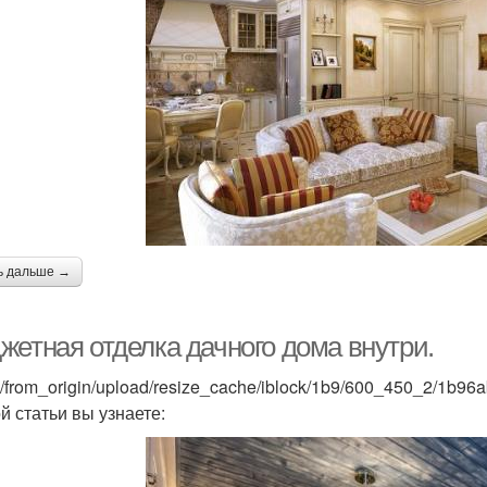
ь дальше →
жетная отделка дачного дома внутри.
s/from_origin/upload/resize_cache/iblock/1b9/600_450_2/1b
й статьи вы узнаете: