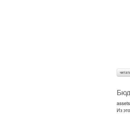
читат
Бюд
asset
Из это