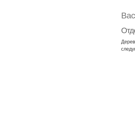
Вас
Отд
Дерев
следу