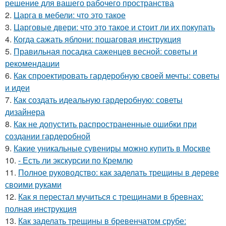
решение для вашего рабочего пространства
2.
Царга в мебели: что это такое
3.
Царговые двери: что это такое и стоит ли их покупать
4.
Когда сажать яблони: пошаговая инструкция
5.
Правильная посадка саженцев весной: советы и
рекомендации
6.
Как спроектировать гардеробную своей мечты: советы
и идеи
7.
Как создать идеальную гардеробную: советы
дизайнера
8.
Как не допустить распространенные ошибки при
создании гардеробной
9.
Какие уникальные сувениры можно купить в Москве
10.
- Есть ли экскурсии по Кремлю
11.
Полное руководство: как заделать трещины в дереве
своими руками
12.
Как я перестал мучиться с трещинами в бревнах:
полная инструкция
13.
Как заделать трещины в бревенчатом срубе: