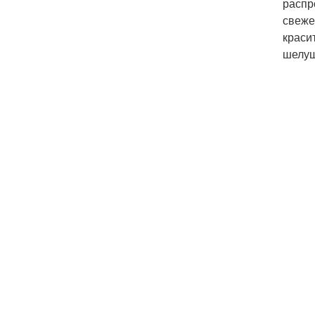
распр
свеже
краси
шелуш