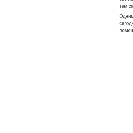
тем с
Одним
сегод
помещ