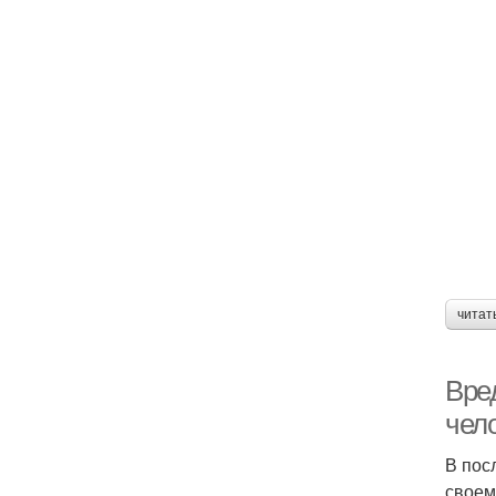
читат
Вре
чел
В пос
своем