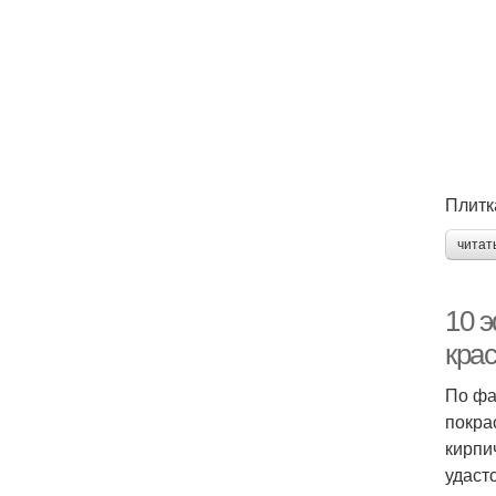
Плитка
читат
10 
кра
По фа
покра
кирпи
удаст