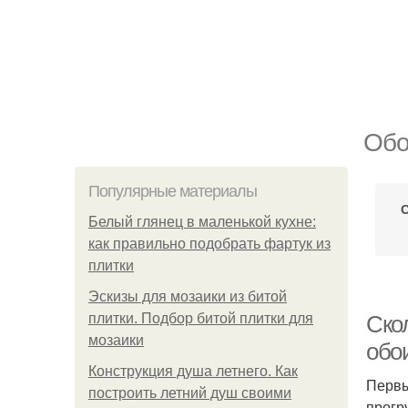
Обо
Популярные материалы
Белый глянец в маленькой кухне:
как правильно подобрать фартук из
плитки
Эскизы для мозаики из битой
плитки. Подбор битой плитки для
Ско
мозаики
обо
Конструкция душа летнего. Как
Первы
построить летний душ своими
прогр