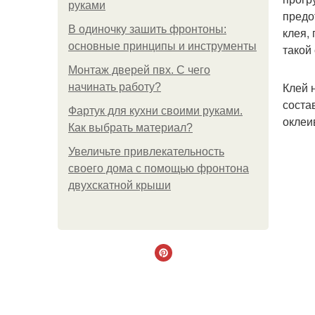
руками
предо
В одиночку зашить фронтоны:
клея,
основные принципы и инструменты
такой
Монтаж дверей пвх. С чего
Клей 
начинать работу?
соста
Фартук для кухни своими руками.
оклеи
Как выбрать материал?
Увеличьте привлекательность
своего дома с помощью фронтона
двухскатной крыши