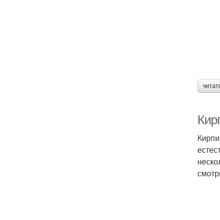
читат
Кир
Кирпи
естес
неско
смотр