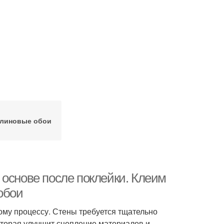
линовые обои
 основе после поклейки. Клеим
обои
ому процессу. Стены требуется тщательно
оторая улучшит сцепление материалов и