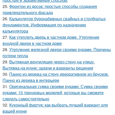
простые и эффективные способы
25.
Фронтон из досок: простые способы создания
привлекательного фасада
26.
Калькулятор буронабивных свайных и столбчатых
фундаментов. Информация по назначению
калькулятора
27.
Как утеплить дверь в частном доме. Утепление
входной двери в частном доме
28.
Утепление железной двери своими руками. Причины
потери тепла
29.
Вытяжная вентиляция через стену на улицу.
Вытяжка на кухне: задачи и варианты решения
30.
Панно из дерева на стену декоративное из брусков.
Панно из дерева в интерьере
31.
Оригинальная сумка своими руками. Сумка своими
руками: 10 трендовых моделей, которые вы сможете
сделать самостоятельно
32.
Кухонный фартук: как выбрать лучший вариант для
вашей кухни