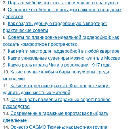
3.
Царга в мебели: что это такое и для чего она нужна
4.
Основные особенности посадки саженцев плодовых
деревьев
5.
Как создать удобную гардеробную в квартире:
практические советы
6.
Советы по планировке идеальной гардеробной: как
создать комфортное пространство
7.
Как найти место для гардеробной в любой квартире
8.
Какие уникальные сувениры можно купить в Москве
9.
Какую роль играла Чита в революции 1917 года
10.
Какие ночные клубы и бары популярны среди
молодежи
11.
Какие интересные факты о Красноярске могут
удивить даже местных жителей
12.
Как выбрать размеры гаражных ворот: полное
руководство
13.
Современные гаражные ворота: как выбрать
идеальные
14.
Оркестр CAGMO Тюмень: как местная группа