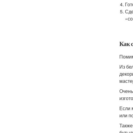
Гот
Сде
«со
Как 
Помим
Из бе
декор
масте
Очень
изгот
Если 
или п
Также
бутыл