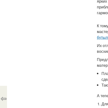
ярких
прибл
гармо
К том
масте
бутыл
Их от
восхи
Предл
матер
Пла
сде
Так
А теп
⇦
Для