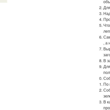
объ
Для
Над
Про
Что
леп
Сам
, а
Выр
заг
В з
Для
пол
Соб
По 
Соб
зел
В к
про