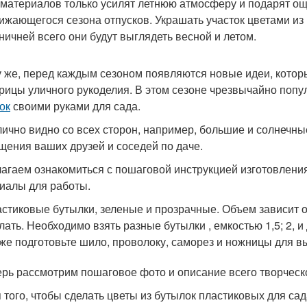
 материалов только усилят летнюю атмосферу и подарят ощ
ижающегося сезона отпусков. Украшать участок цветами из
ничней всего они будут выглядеть весной и летом.
у же, перед каждым сезоном появляются новые идеи, кото
рицы уличного рукоделия. В этом сезоне чрезвычайно поп
ок
своими руками для сада.
лично видно со всех сторон, например, большие и солнечны
щения ваших друзей и соседей по даче.
агаем ознакомиться с пошаговой инструкцией изготовления
иалы для работы.
стиковые бутылки, зеленые и прозрачные. Объем зависит от
лать. Необходимо взять разные бутылки , емкостью 1,5; 2, и
же подготовьте шило, проволоку, саморез и ножницы для в
ерь рассмотрим пошаговое фото и описание всего творческ
 того, чтобы сделать цветы из бутылок пластиковых для са