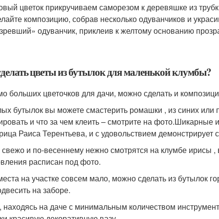
овый цветок прикручиваем саморезом к деревяшке из трубк
лайте композицию, собрав несколько одуванчиков и украси
зревший» одуванчик, приклеив к желтому основанию прозр
сделать цветы из бутылок для маленькой клумбы?
о больших цветочков для дачи, можно сделать и композиц
лых бутылок вы можете смастерить ромашки , из синих или п
ировать и что за чем клеить – смотрите на фото.Шикарные
рица Раиса Терентьева, и с удовольствием демонстрирует 
 свежо и по-весеннему нежно смотрятся на клумбе ирисы ,
овления расписан под фото.
места на участке совсем мало, можно сделать из бутылок го
одвесить на заборе.
, находясь на даче с минимальным количеством инструмент
ки красивую декоративную вазу .