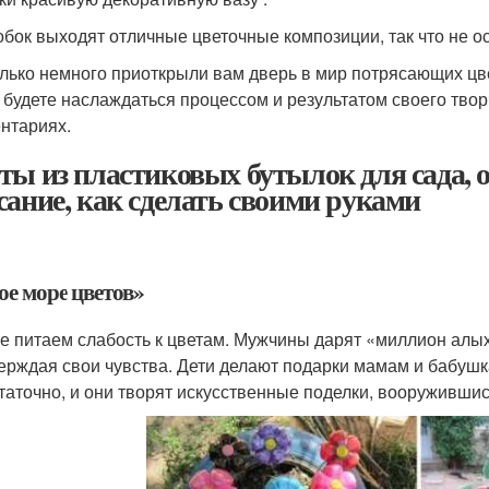
обок выходят отличные цветочные композиции, так что не о
лько немного приоткрыли вам дверь в мир потрясающих цве
 будете наслаждаться процессом и результатом своего тво
нтариях.
ты из пластиковых бутылок для сада, о
сание, как сделать своими руками
ое море цветов»
е питаем слабость к цветам. Мужчины дарят «миллион алых
ерждая свои чувства. Дети делают подарки мамам и бабуш
таточно, и они творят искусственные поделки, вооружившис