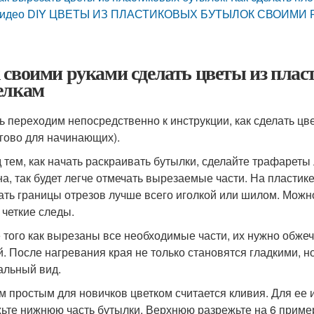
идео DIY ЦВЕТЫ ИЗ ПЛАСТИКОВЫХ БУТЫЛОК СВОИМИ РУКАМИ
 своими руками сделать цветы из плас
елкам
ь переходим непосредственно к инструкции, как сделать цв
гово для начинающих).
 тем, как начать раскраивать бутылки, сделайте трафареты
на, так будет легче отмечать вырезаемые части. На пластик
ать границы отрезов лучше всего иголкой или шилом. Можно 
 четкие следы.
 того как вырезаны все необходимые части, их нужно обжечь
й. После нагревания края не только становятся гладкими, 
альный вид.
 простым для новичков цветком считается кливия. Для ее 
ьте нижнюю часть бутылки. Верхнюю разрежьте на 6 приме