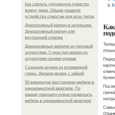
Как сделать утепленную отмостку
В
вокруг дома. Общие правила
устройства отмостки для всех типов
Как
Декоративный кирпич в интерьере.
под
Декоративный кирпич для
внутренней отделки
Тепер
Декоративные кирпичи из гипсовой
(поша
штукатурки. Стена под кирпич из
Перед
штукатурки своими руками
карто
Создание кружек из полимерной
отмеч
глины. Делаем кружку с зайкой
более
50 вариантов расстановки мебели в
После
однокомнатной квартире. По
свечо
какому принципу нужно размещать
натур
мебель в однокомнатной квартире
Самым
Отреж