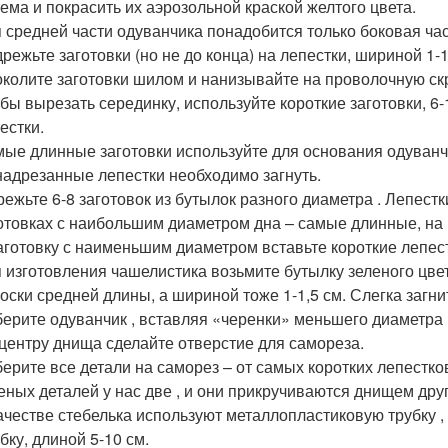
ема и покрасить их аэрозольной краской желтого цвета.
 средней части одуванчика понадобится только боковая час
режьте заготовки (но не до конца) на лепестки, шириной 1-1
колите заготовки шилом и нанизывайте на проволочную ск
бы вырезать серединку, используйте короткие заготовки, 6-
естки.
ые длинные заготовки используйте для основания одуванч
 надрезанные лепестки необходимо загнуть.
ежьте 6-8 заготовок из бутылок разного диаметра . Лепест
отовках с наибольшим диаметром дна – самые длинные, на 
аготовку с наименьшим диаметром вставьте короткие лепест
 изготовления чашелистика возьмите бутылку зеленого цвет
оски средней длины, а шириной тоже 1-1,5 см. Слегка загни
ерите одуванчик , вставляя «черенки» меньшего диаметра 
центру днища сделайте отверстие для самореза.
ерите все детали на саморез – от самых коротких лепестко
еных деталей у нас две , и они прикручиваются днищем друг 
ачестве стебелька используют металлопластиковую трубку 
бку, длиной 5-10 см.