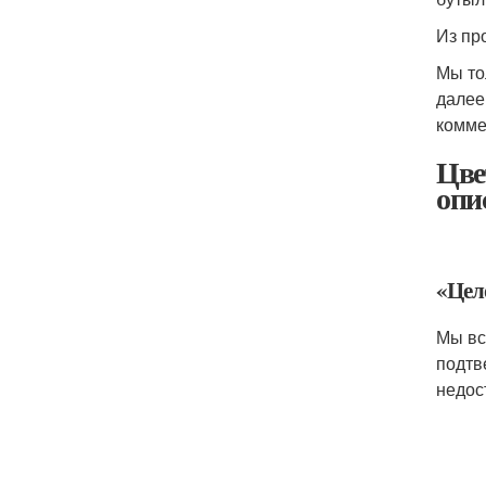
Из пр
Мы то
далее
комме
Цве
опи
«Цел
Мы вс
подтв
недос