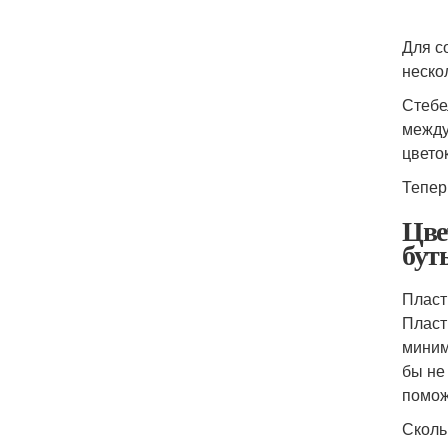
Для с
неско
Стебе
между
цветок
Тепер
Цве
бут
Пласт
Пласт
миним
бы не
помож
Сколь