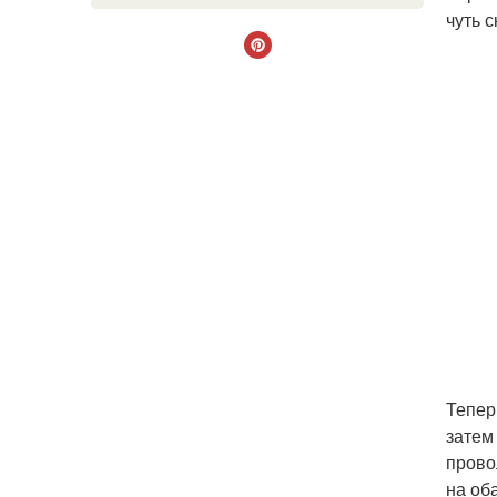
чуть 
Тепер
затем
прово
на оба