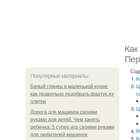
Как
Пер
Сод
Популярные материалы
К
Ц
Белый глянец в маленькой кухне:
с
как правильно подобрать фартук из
плитки
Ц
Дорога для машинок своими
руками для детей. Чем занять
ребенка: 5 супер игр своими руками
Р
для любителей машинок
К