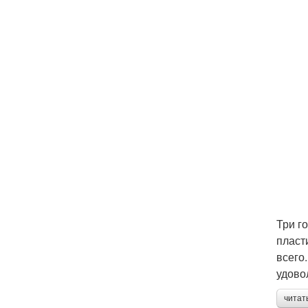
Три г
пласт
всего
удово
читат