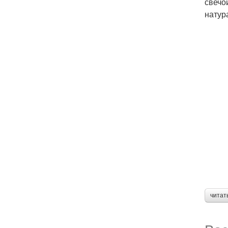
свечо
натур
читат