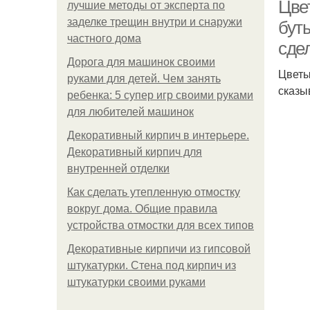
Цве
лучшие методы от эксперта по
заделке трещин внутри и снаружи
бут
частного дома
сде
Дорога для машинок своими
Цветы
руками для детей. Чем занять
сказы
ребенка: 5 супер игр своими руками
для любителей машинок
Декоративный кирпич в интерьере.
Декоративный кирпич для
внутренней отделки
Как сделать утепленную отмостку
вокруг дома. Общие правила
устройства отмостки для всех типов
Декоративные кирпичи из гипсовой
штукатурки. Стена под кирпич из
штукатурки своими руками