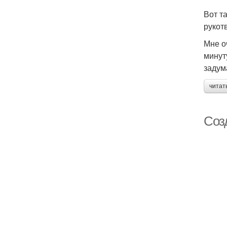
Вот т
рукот
Мне о
минут
задум
читат
Соз