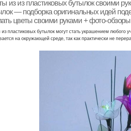
пластиковых бутылок
ты из из пластиковых бутылок своими ру
ылок — подборка оригинальных идей подел
лать цветы своими руками + фото-обзоры
 из пластиковых бутылок могут стать украшением любого 
вается на окружающей среде, так как практически не перер