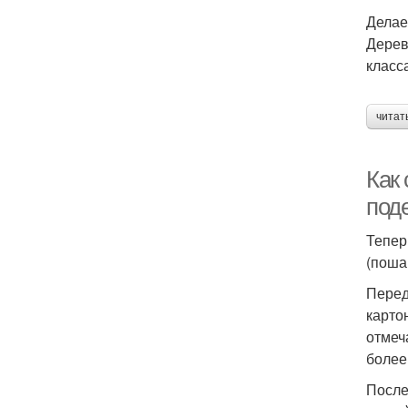
Делае
Дерев
класс
читат
Как
под
Тепер
(поша
Перед
карто
отмеч
более
После