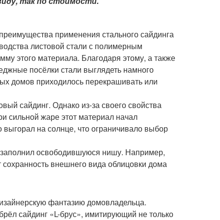
иду, так по стоимости.
 преимущества применения стального сайдинга
зводства листовой стали с полимерным
мму этого материала. Благодаря этому, а также
теджные посёлки стали выглядеть намного
ных домов приходилось перекрашивать или
вый сайдинг. Однако из-за своего свойства
ри сильной жаре этот материал начал
о выгорал на солнце, что ограничивало выбор
 заполнил освободившуюся нишу. Например,
т сохранность внешнего вида облицовки дома
 дизайнерскую фантазию домовладельца.
брёл сайдинг «L-брус», имитирующий не только