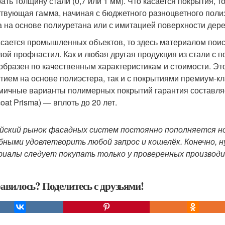
ать толщину стали (0,7 или 1 мм). Что касается покрытия, 
твующая гамма, начиная с бюджетного разноцветного поли
а на основе полиуретана или с имитацией поверхности дере
асается промышленных объектов, то здесь материалом по
вой профнастил. Как и любая другая продукция из стали с
образен по качественным характеристикам и стоимости. Эт
тием на основе полиэстера, так и с покрытиями премиум-кл
мичные варианты полимерных покрытий гарантия составляе
oat Prisma) — вплоть до 20 лет.
йский рынок фасадных систем постоянно пополняется н
бными удовлетворить любой запрос и кошелёк. Конечно, 
иалы следует покупать только у проверенных производи
авилось? Поделитесь с друзьями!