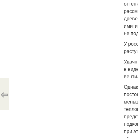
оттен
рассм
древе
имити
не по
У рос
расту
Удачн
в вид
венти
Однак
⇦
посто
меньш
тепло
предс
подко
при э