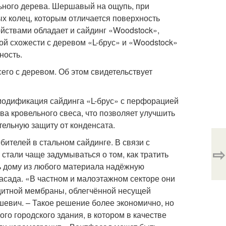
льного дерева. Шершавый на ощупь, при
ых колец, которым отличается поверхность
йствами обладает и сайдинг «Woodstock»,
й схожести с деревом «L-брус» и «Woodstock»
ность.
его с деревом. Об этом свидетельствует
модификация сайдинга «L-брус» с перфорацией
а кровельного свеса, что позволяет улучшить
ельную защиту от конденсата.
бителей в стальном сайдинге. В связи с
⇨
тали чаще задумываться о том, как тратить
ь дому из любого материала надёжную
сада. «В частном и малоэтажном секторе они
щитной мембраны, облегчённой несущей
шевич. – Такое решение более экономично, но
ого городского здания, в котором в качестве