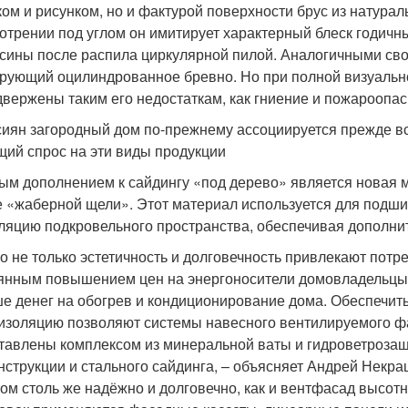
ком и рисунком, но и фактурой поверхности брус из натура
отрении под углом он имитирует характерный блеск годичн
сины после распила циркулярной пилой. Аналогичными сво
рующий оцилиндрованное бревно. Но при полной визуально
двержены таким его недостаткам, как гниение и пожароопас
сиян загородный дом по-прежнему ассоциируется прежде вс
щий спрос на эти виды продукции
ым дополнением к сайдингу «под дерево» является новая 
е «жаберной щели». Этот материал используется для подшив
ляцию подкровельного пространства, обеспечивая дополнит
о не только эстетичность и долговечность привлекают потре
янным повышением цен на энергоносители домовладельцы с
е денег на обогрев и кондиционирование дома. Обеспечит
изоляцию позволяют системы навесного вентилируемого фа
тавлены комплексом из минеральной ваты и гидроветроза
нструкции и стального сайдинга, – объясняет Андрей Некра
том столь же надёжно и долговечно, как и вентфасад высотн