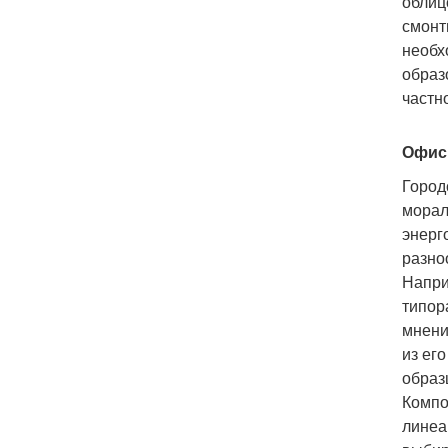
облиц
смонт
необх
образ
частн
Офис
Город
морал
энерг
разно
Напри
типор
мнени
из ег
образ
Компо
линеа