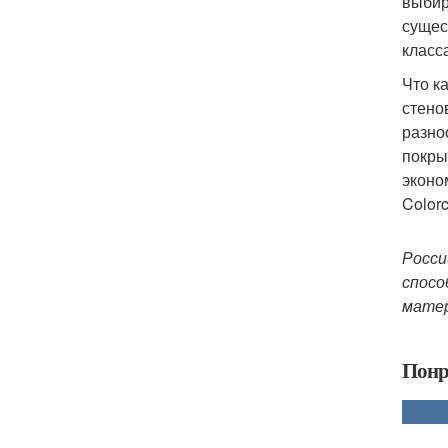
выбир
сущес
класс
Что к
стено
разно
покры
эконо
Colorc
Росси
спосо
матер
Понр