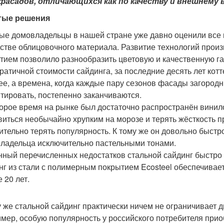
асадов, отличающихся как по качеству и внешнему в
тые решения
ые домовладельцы в нашей стране уже давно оценили все
естве облицовочного материала. Развитие технологий прои
тием позволило разнообразить цветовую и качественную га
ратичной стоимости сайдинга, за последние десять лет кот
ее, а времена, когда каждые пару сезонов фасады загород
тировать, постепенно заканчиваются.
орое время на рынке был достаточно распространён винило
виться необычайно хрупким на морозе и терять жёсткость п
ительно терять популярность. К тому же он довольно быстр
ладельца исключительно пастельными тонами.
ный перечисленных недостатков стальной сайдинг быстро
нг из стали с полимерным покрытием Ecosteel обеспечивае
 20 лет.
у же стальной сайдинг практически ничем не ограничивает
мер, особую популярность у российского потребителя прио