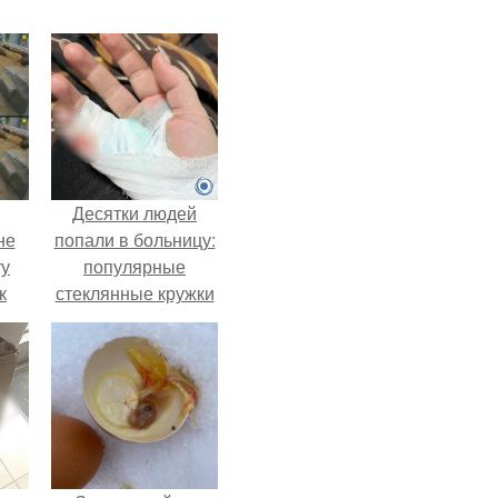
Десятки людей
не
попали в больницу:
ту
популярные
к
стеклянные кружки
ли,
с двойными
стенками
в
взрываются при
ле.
мытье.