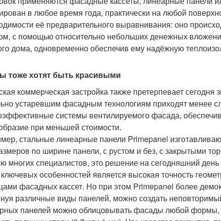
овок применяются фасадные кассеты, линеарные панели и
ирован в любое время года, практически на любой поверхно
одимости её предварительного выравнивания: оно происход
ом, с помощью относительно небольших денежных вложени
ого дома, одновременно обеспечив ему надёжную теплоизо
ы тоже хотят быть красивыми
ская коммерческая застройка также претерпевает сегодня 
ьно устаревшим фасадным технологиям приходят менее сл
оэффективные системы вентилируемого фасада, обеспечив
образие при меньшей стоимости.
мер, стальные линеарные панели Primepanel изготавливают
азмеров по ширине панели, с рустом и без, с закрытыми то
ю многих специалистов, это решение на сегодняшний день 
о ключевых особенностей является высокая точность геоме
цами фасадных кассет. Но при этом Primepanel более демок
нуя различные виды панелей, можно создать неповторимый
рных панелей можно облицовывать фасады любой формы, 