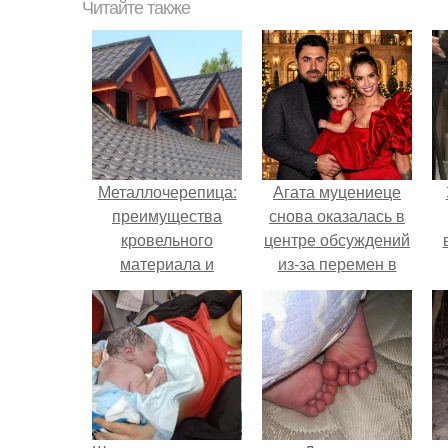
Читайте также
Металлочерепица:
Агата муцениеце
преимущества
снова оказалась в
кровельного
центре обсуждений
материала и
из-за перемен в
особенности его
личной жизни.
монтажа
х
п