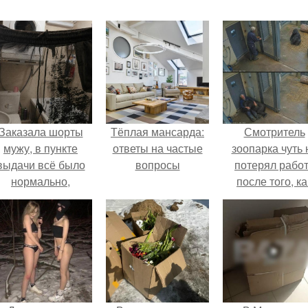
Заказала шорты
Тёплая мансарда:
Смотритель
мужу, в пункте
ответы на частые
зоопарка чуть 
выдачи всё было
вопросы
потерял рабо
нормально,
после того, ка
примерил все
камеры замети
орошо, ничего не
как он ночью
редвещало беды.
пробирается 
вольер к горил