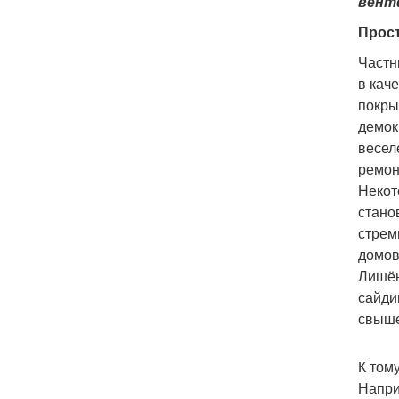
вентф
Прос
Частн
в кач
покры
демок
весел
ремон
Некот
стано
стрем
домов
Лишён
сайди
свыше
К том
Напри