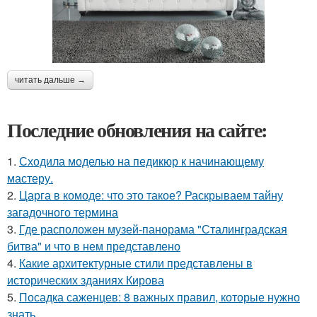
читать дальше →
Последние обновления на сайте:
1.
Сходила моделью на педикюр к начинающему
мастеру.
2.
Царга в комоде: что это такое? Раскрываем тайну
загадочного термина
3.
Где расположен музей-панорама "Сталинградская
битва" и что в нем представлено
4.
Какие архитектурные стили представлены в
исторических зданиях Кирова
5.
Посадка саженцев: 8 важных правил, которые нужно
знать