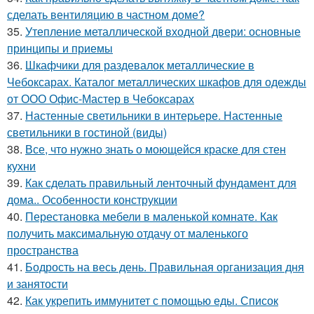
сделать вентиляцию в частном доме?
35.
Утепление металлической входной двери: основные
принципы и приемы
36.
Шкафчики для раздевалок металлические в
Чебоксарах. Каталог металлических шкафов для одежды
от ООО Офис-Мастер в Чебоксарах
37.
Настенные светильники в интерьере. Настенные
светильники в гостиной (виды)
38.
Все, что нужно знать о моющейся краске для стен
кухни
39.
Как сделать правильный ленточный фундамент для
дома.. Особенности конструкции
40.
Перестановка мебели в маленькой комнате. Как
получить максимальную отдачу от маленького
пространства
41.
Бодрость на весь день. Правильная организация дня
и занятости
42.
Как укрепить иммунитет с помощью еды. Список