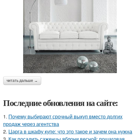
читать дальше →
Последние обновления на сайте:
1.
Почему выбирают срочный выкуп вместо долгих
продаж через агентства
2.
Царга в шкафу купе: что это такое и зачем она нужна
3.
Как посадить саженцы яблони весной: пошаговая