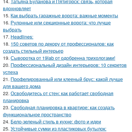
14.
Татьяна Буланова и Пятигорск: связь, которая
вдохновляет
15.
Как выбрать гаражные ворота: важные моменты
16.
Рулонные или секционные ворота: что лучше
выбрать
17.
Headlines:
18.
150 советов по декору от профессионалов: как
создать стильный интерьер
19.
Сыворотка от 19lab от одобренна трихологами!
20.
Профессиональный дизайн интерьеров: 10 секретов
успеха
21.
Профелированный или клееный брус: какой лучше
для вашего дома
22.
Освободитесь от стен: как работает свободная
планировка
23.
Свободная планировка в квартире: как создать
функциональное пространство
24.
Бело-зеленый стиль в кухне: фото и идеи
25.
Устойчивые сумки из пластиковых бутылок: