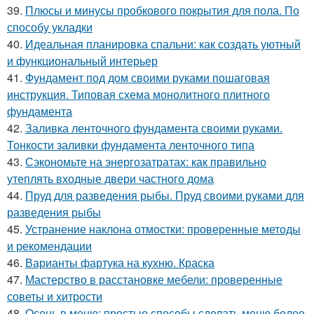
39.
Плюсы и минусы пробкового покрытия для пола. По
способу укладки
40.
Идеальная планировка спальни: как создать уютный
и функциональный интерьер
41.
Фундамент под дом своими руками пошаговая
инструкция. Типовая схема монолитного плитного
фундамента
42.
Заливка ленточного фундамента своими руками.
Тонкости заливки фундамента ленточного типа
43.
Сэкономьте на энергозатратах: как правильно
утеплять входные двери частного дома
44.
Пруд для разведения рыбы. Пруд своими руками для
разведения рыбы
45.
Устранение наклона отмостки: проверенные методы
и рекомендации
46.
Варианты фартука на кухню. Краска
47.
Мастерство в расстановке мебели: проверенные
советы и хитрости
48.
Осень в меню: простые способы сделать меню более