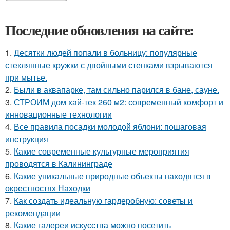
Последние обновления на сайте:
1.
Десятки людей попали в больницу: популярные
стеклянные кружки с двойными стенками взрываются
при мытье.
2.
Были в аквапарке, там сильно парился в бане, сауне.
3.
СТРОИМ дом хай-тек 260 м2: современный комфорт и
инновационные технологии
4.
Все правила посадки молодой яблони: пошаговая
инструкция
5.
Какие современные культурные мероприятия
проводятся в Калининграде
6.
Какие уникальные природные объекты находятся в
окрестностях Находки
7.
Как создать идеальную гардеробную: советы и
рекомендации
8.
Какие галереи искусства можно посетить